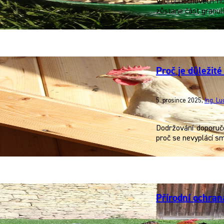
V drobnochovech ho
zůstane část granulí
Proč je důležit
5. prosince 2025
,
Ing. L
Dodržování doporuče
proč se nevyplácí s
Přírodní ochran