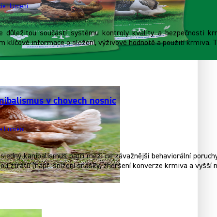
ucie Humeni
e důležitou součástí systému kontroly kvality a bezpečnosti k
 klíčové informace o složení, výživové hodnotě a použití krmiva. To
nibalismus v chovech nosnic
ie Humeni
ásledný kanibalismus patří mezi nejzávažnější behaviorální poruc
u ztrátu (např. snížení snášky, zhoršení konverze krmiva a vyšší m