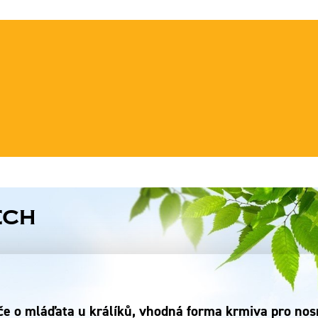
ech
e o mláďata u králíků, vhodná forma krmiva pro nosni