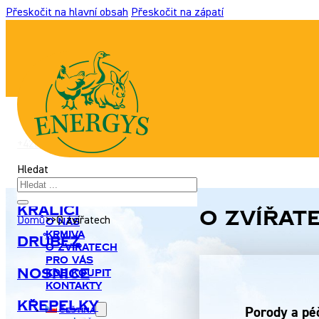
Přeskočit na hlavní obsah
Přeskočit na zápatí
+420 517 307 701
|
info@energyshobby.cz
Hledat
Králíci
O zvířat
Domů
>>
O zvířatech
O nás
Krmiva
Drůbež
O zvířatech
Pro Vás
Nosnice
Kde koupit
Kontakty
Křepelky
Porody a péč
Čeština