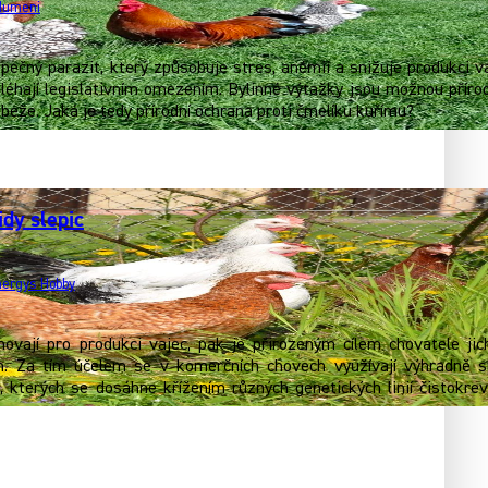
 Humeni
zpečný parazit, který způsobuje stres, anémii a snižuje produkci v
léhají legislativním omezením. Bylinné výtažky jsou možnou přírod
beže. Jaká je tedy přírodní ochrana proti čmelíku kuřímu?
dy slepic
ergys Hobby
ovají pro produkci vajec, pak je přirozeným cílem chovatele jic
ch. Za tím účelem se v komerčních chovech využívají výhradně s
, kterých se dosáhne křížením různých genetických linií čistokre