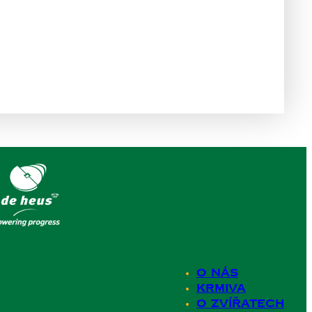
O nás
Krmiva
O zvířatech