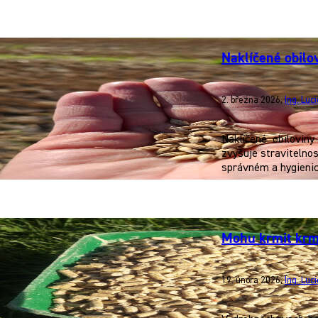
Naklíčené obilov
2. března 2026
,
Ing. Luc
Naklíčené obilovin
zvyšuje stravitelnos
správném a hygienic
Mohu krmit krm
19. února 2026
,
Ing. Luc