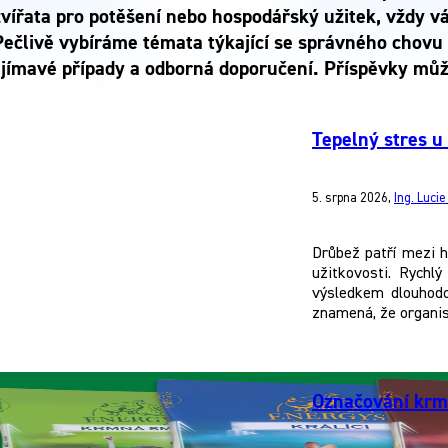
zvířata pro potěšení nebo hospodářský užitek, vždy 
Pečlivě vybíráme témata týkající se správného chovu 
jímavé případy a odborná doporučení. Příspěvky můžet
Tepelný stres u
5. srpna 2026
,
Ing. Luci
Drůbež patří mezi h
užitkovosti. Rychlý
výsledkem dlouhodo
znamená, že organis
Označování krmi