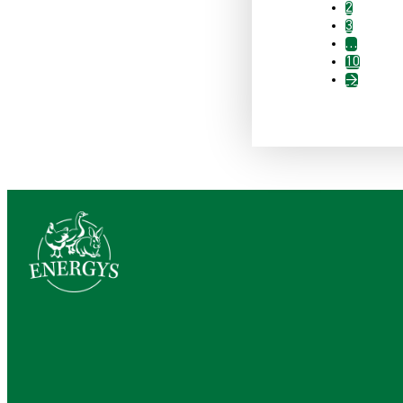
2
3
…
10
→