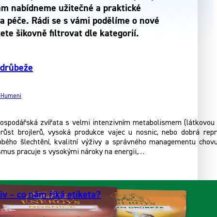
vám nabídneme užitečné a praktické
a péče. Rádi se s vámi podělíme o nové
e šikovně filtrovat dle kategorií.
 drůbeže
e Humeni
ospodářská zvířata s velmi intenzivním metabolismem (látkovou 
 růst brojlerů, vysoká produkce vajec u nosnic, nebo dobrá rep
bého šlechtění, kvalitní výživy a správného managementu chov
mus pracuje s vysokými nároky na energii,…
v – co nám říká etiketa?