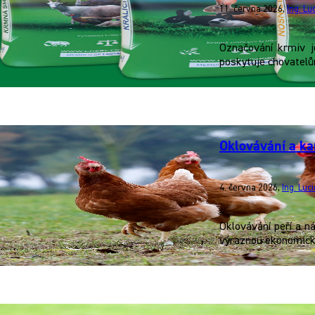
11. června 2026
,
Ing. L
Označování krmiv j
poskytuje chovatelům
Oklovávání a ka
4. června 2026
,
Ing. Luc
Oklovávání peří a n
výraznou ekonomicko