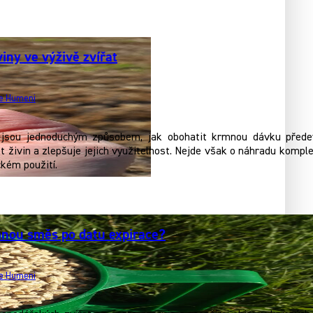
iny ve výživě zvířat
ie Humeni
y jsou jednoduchým způsobem, jak obohatit krmnou dávku předev
t živin a zlepšuje jejich využitelnost. Nejde však o náhradu kompl
kém použití.
nou směs po datu expirace?
ie Humeni