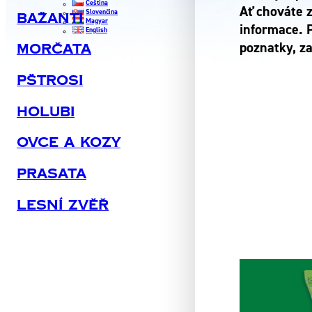
Čeština
Ať chováte 
Slovenčina
Bažanti
Magyar
informace. 
English
poznatky, za
Morčata
Pštrosi
Holubi
Ovce A Kozy
Prasata
Lesní Zvěř