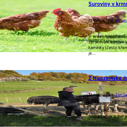
Suroviny v krmn
27. května 2026
,
Ing. Lu
V praxi malochovů 
zpracování krmiva v
kamínky (často křemi
je…
Z Nizozemska do
11. května 2026
,
Tým En
Jsme rádi, že s V
spolupracuje a své 