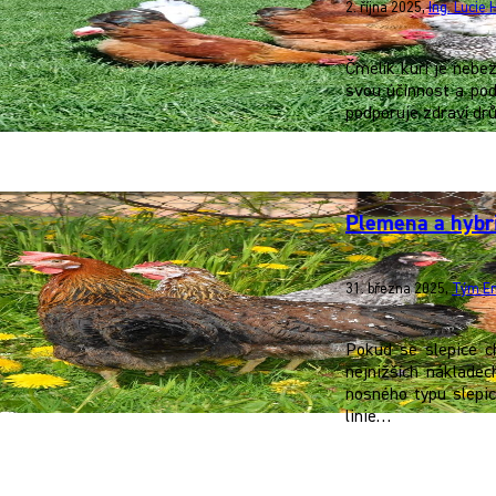
2. října 2025
,
Ing. Lucie
Čmelík kuří je nebe
svou účinnost a pod
podporuje zdraví drů
Plemena a hybri
31. března 2025
,
Tým En
Pokud se slepice ch
nejnižších náklade
nosného typu slepic
linie…