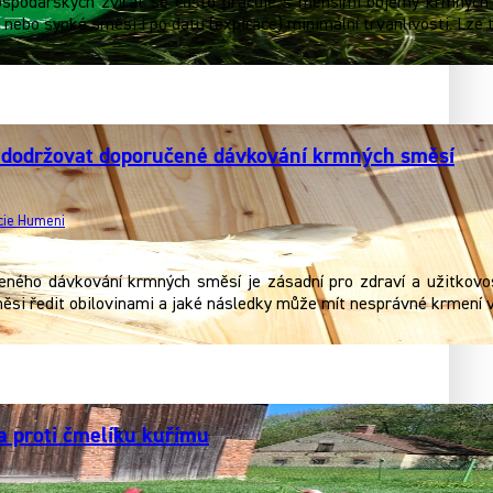
spodářských zvířat se často pracuje s menšími objemy krmných s
 nebo sypké směsi i po datu (expirace) minimální trvanlivosti. Lz
é dodržovat doporučené dávkování krmných směsí
ucie Humeni
ného dávkování krmných směsí je zásadní pro zdraví a užitkovost 
měsi ředit obilovinami a jaké následky může mít nesprávné krmení 
a proti čmelíku kuřímu