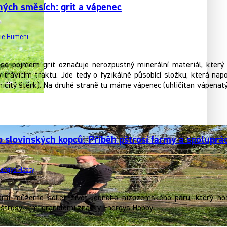
ých směsích: grit a vápenec
cie Humeni
se pojmem grit označuje nerozpustný minerální materiál, který
 trávicím traktu. Jde tedy o fyzikálně působící složku, která na
čitý štěrk). Na druhé straně tu máme vápenec (uhličitan vápenatý), 
 slovinských kopců: Příběh pštrosí farmy a spoluprá
ergys Hobby
ámi můžeme sdílet život jednoho nizozemského páru, který hos
pštrosy krmí granulemi značky Energys Hobby.