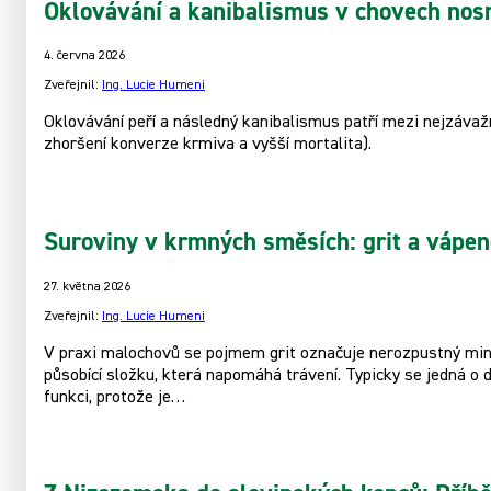
Oklovávání a kanibalismus v chovech nos
4. června 2026
Zveřejnil:
Ing. Lucie Humeni
Oklovávání peří a následný kanibalismus patří mezi nejzávaž
zhoršení konverze krmiva a vyšší mortalita).
Suroviny v krmných směsích: grit a vápen
27. května 2026
Zveřejnil:
Ing. Lucie Humeni
V praxi malochovů se pojmem grit označuje nerozpustný miner
působící složku, která napomáhá trávení. Typicky se jedná o 
funkci, protože je…