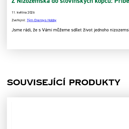
Z Nizozemska do slovinských kopců: Příbě
11. května 2026
Zveřejnil:
Tým Energys Hobby
Jsme rádi, že s Vámi můžeme sdílet život jednoho nizozemsk
Související produkty