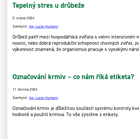
Tepelný stres u drůbeže
5. srpna 2026
Zveřejnil:
Ing. Lucie Humeni
Drůbež patří mezi hospodářská zvířata s velmi intenzivním m
nosnic, nebo dobrá reprodukční schopnost chovných zvířat, 
výkonnost znamená, že organismus pracuje s vysokými nárok
Označování krmiv – co nám říká etiketa?
11. června 2026
Zveřejnil:
Ing. Lucie Humeni
Označování krmiv je důležitou součástí systému kontroly kva
hodnotě a použití krmiva. To vše zjistíme z etikety.