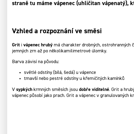
straně tu máme vápenec (uhličitan vápenatý), kte
Vzhled a rozpoznání ve směsi
Grit
vápenec hrubý
i
má charakter drobných, ostrohranných čás
jemných zrn až po několikamilimetrové úlomky.
Barva závisí na původu:
světlé odstíny (bílá, šedá) u vápence
tmavší nebo pestré odstíny u křemičitých kamínků
sypkých
dobře viditelné
V
krmných směsích jsou
. Grit a hru
vápenec působí jako prach. Grit a vápenec v granulovaných kr