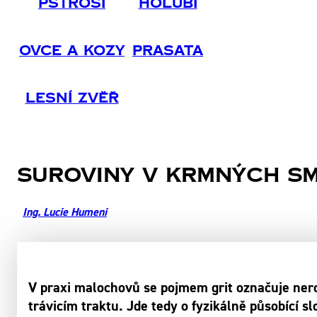
Pštrosi
Holubi
Ovce A Kozy
Prasata
Lesní Zvěř
Suroviny v krmných sm
Ing. Lucie Humeni
V praxi malochovů se pojmem grit označuje ner
trávicím traktu. Jde tedy o fyzikálně působící 