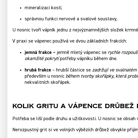
mineralizaci kostí,
správnou funkci nervové a svalové soustavy,
U nosnic tvoří vápník jednu z nejvýznamnějších složek krmné
V praxi se vápenec používá ve dvou základních frakcích:
jemná frakce –
jemně mletý vápenec se
rychle rozpoušt
okamžité pokrytí
potřeby vápníku během dne.
hrubá frakce
– hrubší částice se
zadržují ve svalnatém 
především u nosnic
během tvorby skořápky, která prob
nekvalitních skořápek.
Kolik gritu a vápence drůbež
Potřeba se liší podle druhu a užitkovosti. U nosnic se obsah
Nerozpustný grit si ve volných výbězích drůbež obvykle přijí