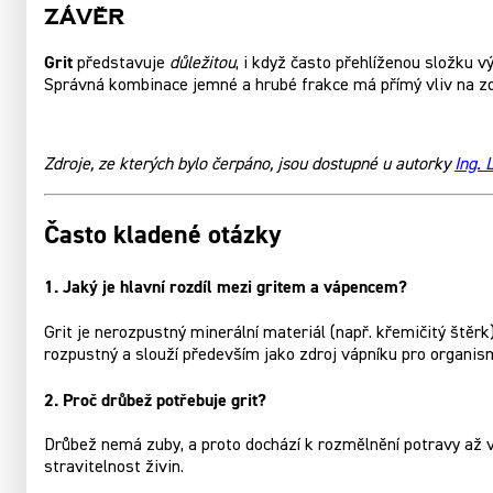
Závěr
Grit
představuje
důležitou
, i když často přehlíženou složku
Správná kombinace jemné a hrubé frakce má přímý vliv na zdr
Zdroje, ze kterých bylo čerpáno, jsou dostupné u autorky
Ing. 
Často kladené otázky
1. Jaký je hlavní rozdíl mezi gritem a vápencem?
Grit je nerozpustný minerální materiál (např. křemičitý ště
rozpustný a slouží především jako zdroj vápníku pro organis
2. Proč drůbež potřebuje grit?
Drůbež nemá zuby, a proto dochází k rozmělnění potravy až v
stravitelnost živin.