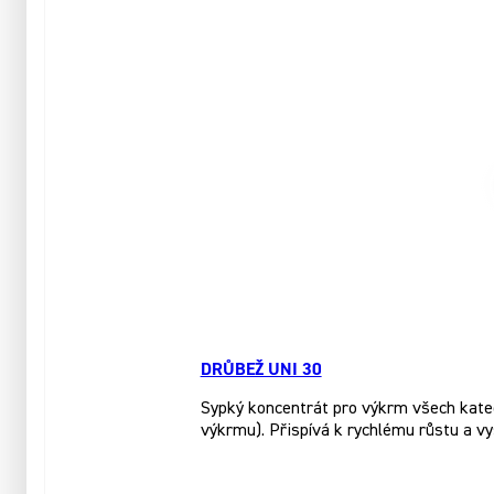
DRŮBEŽ UNI 30
Sypký koncentrát pro výkrm všech katego
výkrmu). Přispívá k rychlému růstu a vy