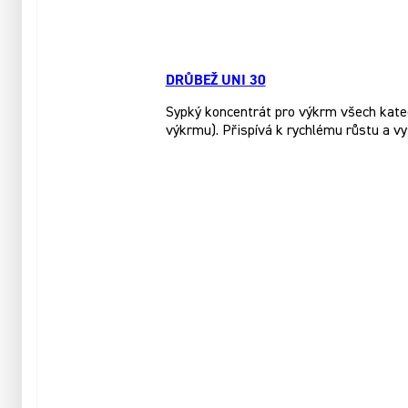
DRŮBEŽ UNI 30
Sypký koncentrát pro výkrm všech katego
výkrmu). Přispívá k rychlému růstu a vy