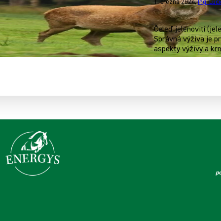
1. března 2024
,
Ing. Luc
Čeleď jelenovití (je
Správná výživa je pr
aspekty výživy a krm