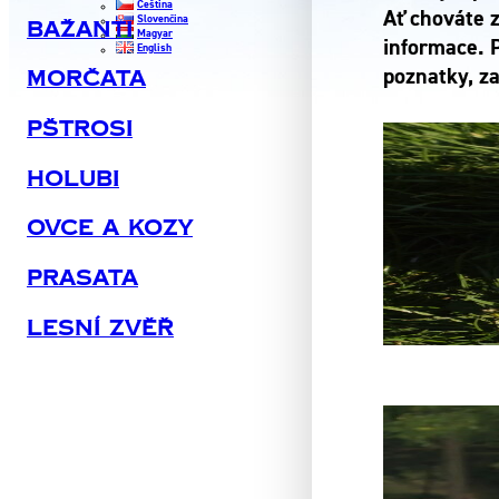
Čeština
Ať chováte 
Slovenčina
Bažanti
Magyar
informace. 
English
poznatky, za
Morčata
Pštrosi
Holubi
Ovce A Kozy
Prasata
Lesní Zvěř