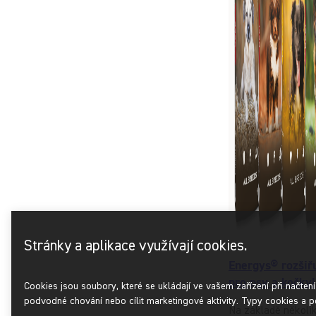
Stránky a aplikace využívají cookies.
Energys® rozšiř
pro psy a kočky!
Cookies jsou soubory, které se ukládají ve vašem zařízení při načten
podvodné chování nebo cílit marketingové aktivity. Typy cookies a p
Na základě několi