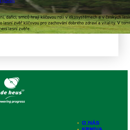
ie Humeni
leni, daňci, srnci) hrají klíčovou roli v ekosystémech a v českých le
o lesní zvěř klíčovou pro zachování dobrého zdraví a vitality. V to
ení lesní zvěře.
O nás
Krmiva