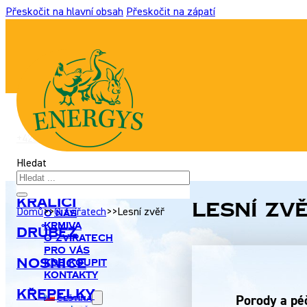
Přeskočit na hlavní obsah
Přeskočit na zápatí
+420 517 307 701
|
info@energyshobby.cz
Hledat
Králíci
Lesní zv
Domů
>>
O zvířatech
>>
Lesní zvěř
O nás
Krmiva
Drůbež
O zvířatech
Pro Vás
Nosnice
Kde koupit
Kontakty
Křepelky
Porody a péč
Čeština