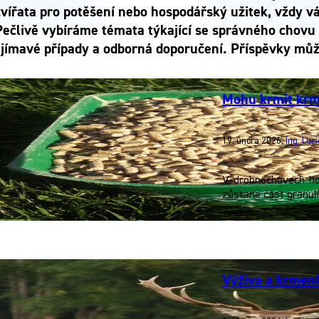
zvířata pro potěšení nebo hospodářský užitek, vždy 
Pečlivě vybíráme témata týkající se správného chovu 
jímavé případy a odborná doporučení. Příspěvky můžet
Mohu krmit krm
19. února 2026
,
Ing. Luc
V drobnochovech ho
zůstane část granulí
Výživa a krmení