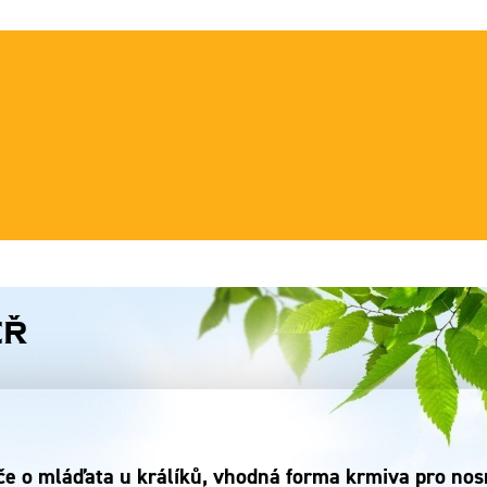
ěř
e o mláďata u králíků, vhodná forma krmiva pro nosni