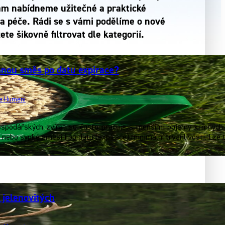
vám nabídneme užitečné a praktické
a péče. Rádi se s vámi podělíme o nové
e šikovně filtrovat dle kategorií.
nou směs po datu expirace?
ie Humeni
spodářských zvířat se často pracuje s menšími objemy krmných s
 nebo sypké směsi i po datu (expirace) minimální trvanlivosti. Lz
 jelenovitých