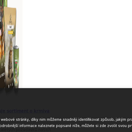
uje sortiment o krmiva
í webové stránky, díky nim můžeme snadněji identifikovat způsob, jakým pr
odrobnější informace naleznete popsané níže, můžete si zde zvolit svou pr
kaletých požadavků našich