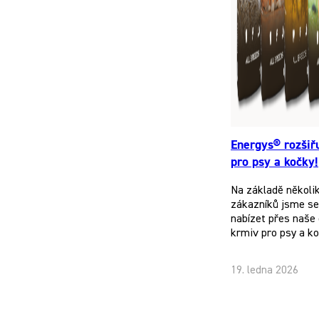
Energys® rozšiř
pro psy a kočky!
Na základě několi
zákazníků jsme se 
nabízet přes naše 
krmiv pro psy a k
19. ledna 2026