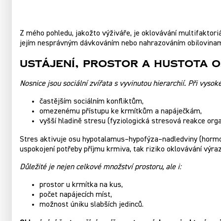
Z mého pohledu, jakožto výživáře, je oklovávání multifaktoriá
jejím nesprávným dávkováním nebo nahrazováním obilovinam
Ustájení, prostor a hustota o
Nosnice jsou sociální zvířata s vyvinutou hierarchií. Při vysok
častějším sociálním konfliktům,
omezenému přístupu ke krmítkům a napáječkám,
vyšší hladině stresu (fyziologická stresová reakce org
Stres aktivuje osu hypotalamus–hypofýza–nadledviny (hormo
uspokojení potřeby příjmu krmiva, tak riziko oklovávání výra
Důležité je nejen celkové množství prostoru, ale i:
prostor u krmítka na kus,
počet napájecích míst,
možnost úniku slabších jedinců.