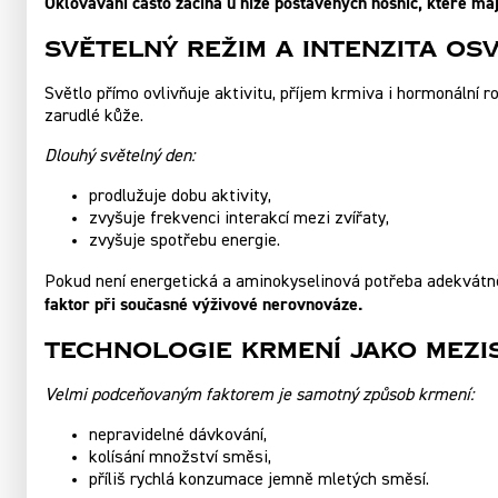
Oklovávání často začíná u níže postavených nosnic, které ma
Světelný režim a intenzita os
Světlo přímo ovlivňuje aktivitu, příjem krmiva i hormonální 
zarudlé kůže.
Dlouhý světelný den:
prodlužuje dobu aktivity,
zvyšuje frekvenci interakcí mezi zvířaty,
zvyšuje spotřebu energie.
Pokud není energetická a aminokyselinová potřeba adekvátn
faktor při současné výživové nerovnováze.
Technologie krmení jako mezi
Velmi podceňovaným faktorem je samotný způsob krmení:
nepravidelné dávkování,
kolísání množství směsi,
příliš rychlá konzumace jemně mletých směsí.