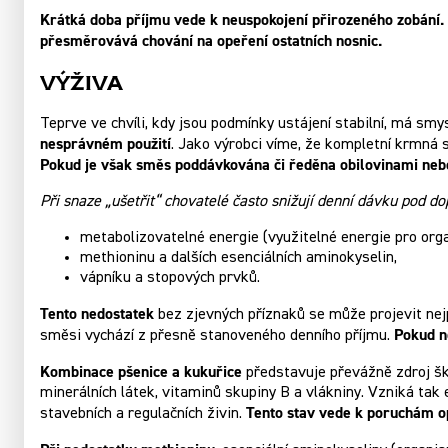
Krátká doba příjmu vede k neuspokojení přirozeného zobání. 
přesměrovává chování na opeření ostatních nosnic.
Výživa
Teprve ve chvíli, kdy jsou podmínky ustájení stabilní, má smy
nesprávném použití
. Jako výrobci víme, že kompletní krmná 
Pokud je však směs poddávkována či ředěna obilovinami nebo 
Při snaze „ušetřit“ chovatelé často snižují denní dávku pod 
metabolizovatelné energie (využitelné energie pro org
methioninu a dalších esenciálních aminokyselin,
vápníku a stopových prvků.
Tento nedostatek
bez zjevných příznaků se může projevit ne
Pokud no
směsi vychází z přesně stanoveného denního příjmu.
Kombinace pšenice a kukuřice
představuje převážně zdroj šk
minerálních látek, vitaminů skupiny B a vlákniny. Vzniká tak
Tento stav vede k poruchám ope
stavebních a regulačních živin.