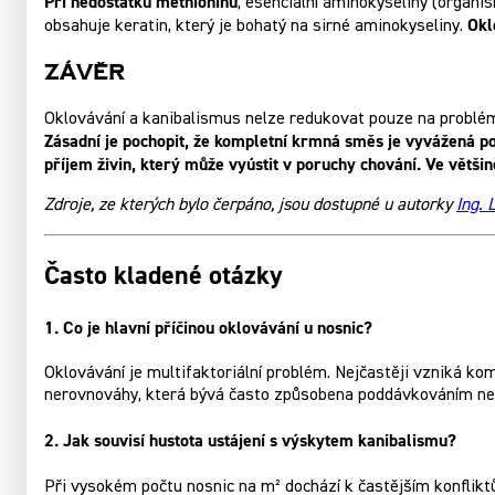
Při nedostatku methioninu
, esenciální aminokyseliny (organis
Okl
obsahuje keratin, který je bohatý na sirné aminokyseliny.
Závěr
Oklovávání a kanibalismus nelze redukovat pouze na problém 
Zásadní je pochopit, že kompletní krmná směs je vyvážená p
příjem živin, který může vyústit v poruchy chování. Ve větši
Zdroje, ze kterých bylo čerpáno, jsou dostupné u autorky
Ing. 
Často kladené otázky
1. Co je hlavní příčinou oklovávání u nosnic?
Oklovávání je multifaktoriální problém. Nejčastěji vzniká ko
nerovnováhy, která bývá často způsobena poddávkováním ne
2. Jak souvisí hustota ustájení s výskytem kanibalismu?
Při vysokém počtu nosnic na m² dochází k častějším konflikt