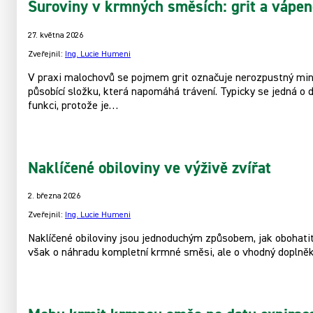
Suroviny v krmných směsích: grit a vápen
27. května 2026
Zveřejnil:
Ing. Lucie Humeni
V praxi malochovů se pojmem grit označuje nerozpustný miner
působící složku, která napomáhá trávení. Typicky se jedná o 
funkci, protože je…
Naklíčené obiloviny ve výživě zvířat
2. března 2026
Zveřejnil:
Ing. Lucie Humeni
Naklíčené obiloviny jsou jednoduchým způsobem, jak obohatit 
však o náhradu kompletní krmné směsi, ale o vhodný doplněk