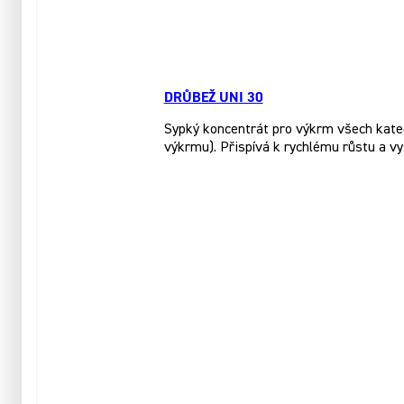
DRŮBEŽ UNI 30
Sypký koncentrát pro výkrm všech katego
výkrmu). Přispívá k rychlému růstu a vy