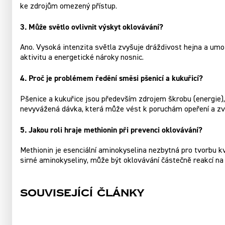
ke zdrojům omezený přístup.
3. Může světlo ovlivnit výskyt oklovávání?
Ano. Vysoká intenzita světla zvyšuje dráždivost hejna a umož
aktivitu a energetické nároky nosnic.
4. Proč je problémem ředění směsi pšenicí a kukuřicí?
Pšenice a kukuřice jsou především zdrojem škrobu (energie), 
nevyvážená dávka, která může vést k poruchám opeření a zv
5. Jakou roli hraje methionin při prevenci oklovávání?
Methionin je esenciální aminokyselina nezbytná pro tvorbu kv
sirné aminokyseliny, může být oklovávání částečně reakcí na je
Související články