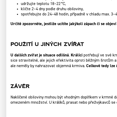
udržujte teplotu 18–22 °C,
kličte 2–4 dny podle druhu obiloviny,
spotřebujte do 24–48 hodin, případně v chladu max. 3–4
Určitě zpozorněte, jestliže ucítíte jakýkoli zápach či se obje
Použití U Jiných Zvířat
U dalších zvířat je situace odlišná
Králíci
.
potřebují ve své k
sice stravitelné, ale jejich efektivita oproti běžným šrotům
Celkově tedy lze 
ale neměly by nahrazovat objemná krmiva.
Závěr
Naklíčené obiloviny mohou být vhodným doplňkem v krmné dávc
omezeném množství. U králíků, prasat nebo přežvýkavců se ef