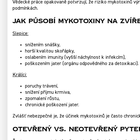
Vědecké práce opakovaně potvrzují, že riziko mykotoxinů výra
podmínkách.
Jak působí mykotoxiny na zvíř
Slepice:
snížením snášky,
horší kvalitou skořápky,
oslabením imunity (vyšší náchylnost k infekcím),
poškozením jater (orgánu odpovědného za detoxikaci).
Králíci:
poruchy trávení,
snížení příjmu krmiva,
zpomalení růstu,
chronické poškození jater.
Zvlášť nebezpečné je, že účinek mykotoxinů je často chronick
Otevřený vs. neotevřený pyte