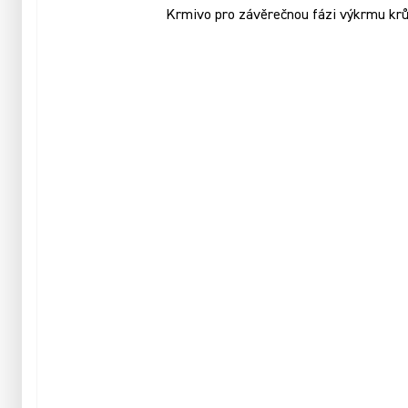
Krmivo pro závěrečnou fázi výkrmu krůt