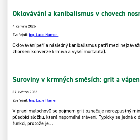
Oklovávání a kanibalismus v chovech nos
4. června 2026
Zveřejnil:
Ing. Lucie Humeni
Oklovávání peří a následný kanibalismus patří mezi nejzávaž
zhoršení konverze krmiva a vyšší mortalita).
Suroviny v krmných směsích: grit a vápen
27. května 2026
Zveřejnil:
Ing. Lucie Humeni
V praxi malochovů se pojmem grit označuje nerozpustný miner
působící složku, která napomáhá trávení. Typicky se jedná o 
funkci, protože je…