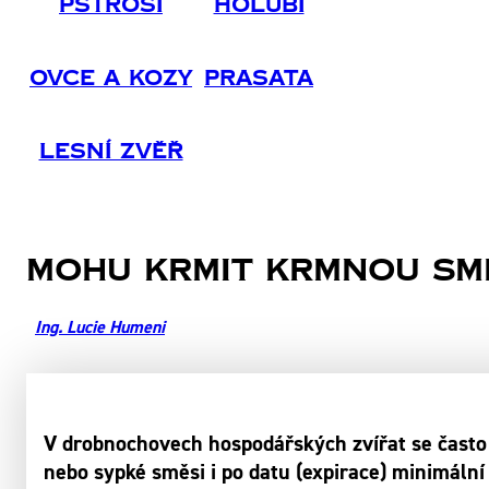
Pštrosi
Holubi
Ovce A Kozy
Prasata
Lesní Zvěř
Mohu krmit krmnou smě
Ing. Lucie Humeni
V drobnochovech hospodářských zvířat se často 
nebo sypké směsi i po datu (expirace) minimální