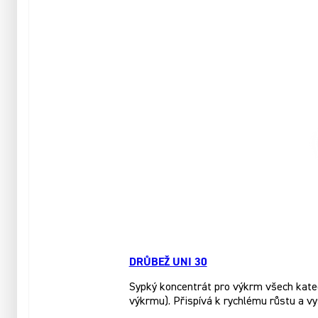
DRŮBEŽ UNI 30
Sypký koncentrát pro výkrm všech katego
výkrmu). Přispívá k rychlému růstu a vy