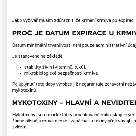
Jako výživář musím zdůraznit, že krmení krmiva po expiraci 
Proč je datum expirace u krmi
Datum minimální trvanlivosti není pouze administrativní údaj
Je stanoveno na základě:
stability živin (vitamínů, tuků).
mikrobiologické bezpečnosti krmiva.
Po uplynutí této doby výrobce již negarantuje zdravotní nezá
mykotoxinů.
Mykotoxiny – hlavní a nevidite
Mykotoxiny jsou toxické látky produkované mikroskopickými p
žádné plísně, krmivo nemusí zapáchat a toxiny přetrvávají i 
zvířete.