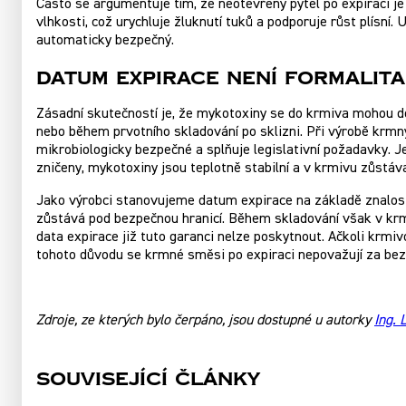
Často se argumentuje tím, že neotevřený pytel po expiraci je
vlhkosti, což urychluje žluknutí tuků a podporuje růst plísní
automaticky bezpečný.
Datum expirace není formalita
Zásadní skutečností je, že mykotoxiny se do krmiva mohou do
nebo během prvotního skladování po sklizni. Při výrobě krmný
mikrobiologicky bezpečné a splňuje legislativní požadavky. J
zničeny, mykotoxiny jsou teplotně stabilní a v krmivu zůstáva
Jako výrobci stanovujeme datum expirace na základě znalosti
zůstává pod bezpečnou hranicí. Během skladování však v krm
data expirace již tuto garanci nelze poskytnout. Ačkoli krmi
tohoto důvodu se krmné směsi po expiraci nepovažují za b
Zdroje, ze kterých bylo čerpáno, jsou dostupné u autorky
Ing. 
Související články