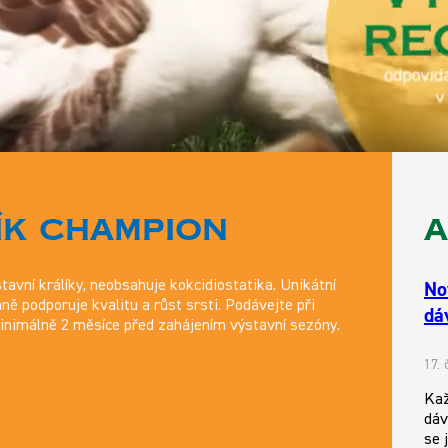
ÍK CHAMPION
A
No
tavní králíky, neobsahuje kokcidiostatika. Unikátní
ě podporuje kvalitu a růst srsti. Podávejte při
dá
minimálně 2 měsíce před zahájením výstavní sezóny.
17.
Kaž
dáv
se 