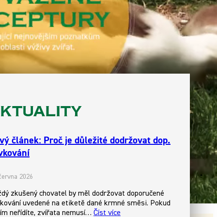
ktuality
vý článek: Proč je důležité dodržovat dop.
vkování
 června 2026
dý zkušený chovatel by měl dodržovat doporučené
kování uvedené na etiketě dané krmné směsi. Pokud
jím neřídíte, zvířata nemusí…
Číst více