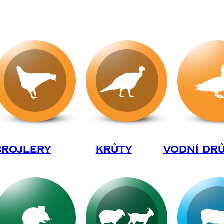
Brojlery
Krůty
Vodní Dr