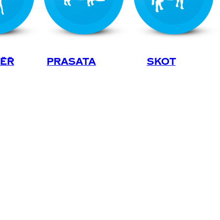
věř
Prasata
Skot