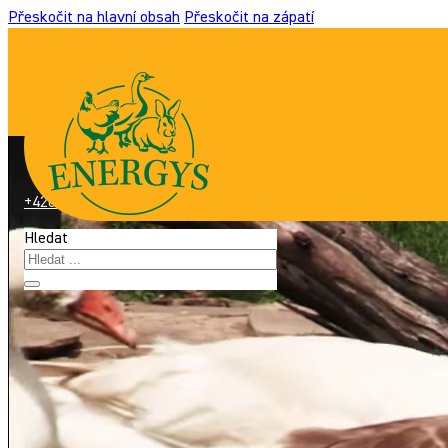
Přeskočit na hlavní obsah
Přeskočit na zápatí
+420 517 307 701
|
info@energyshobby.cz
Hledat
O nás
Krmiva
O zvířatech
Pro Vás
Kde koupit
Kontakty
Čeština