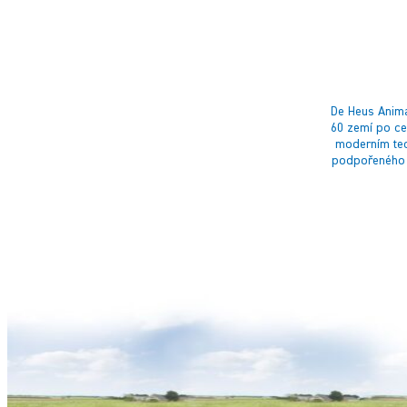
De Heus Anima
60 zemí po ce
moderním tec
podpořeného 