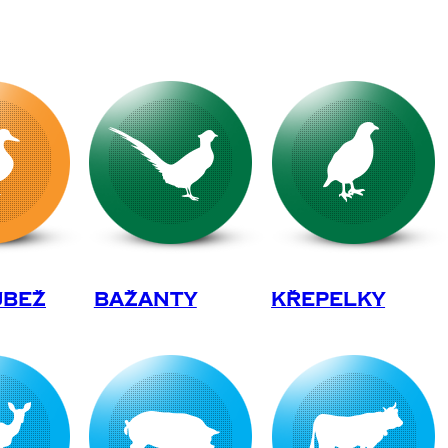
ůbež
Bažanty
Křepelky