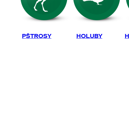
Pštrosy
Holuby
H