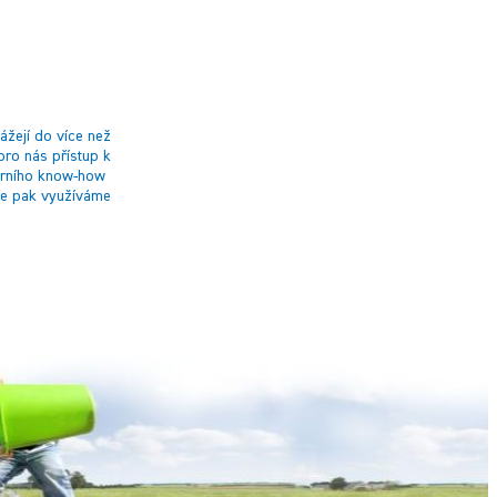
ážejí do více než
pro nás přístup k
terního know-how
ie pak využíváme