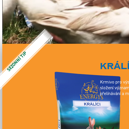
Čeština
Slovenčina
Magyar
English
KRÁL
Krmivo pro výs
složení významn
přelínávání a 