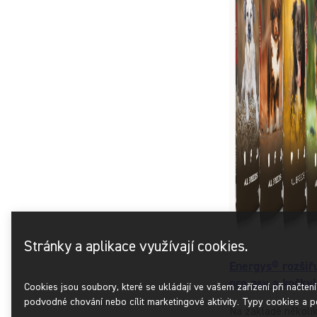
Stránky a aplikace využívají cookies.
Energys® rozšiř
pro psy a kočky!
Cookies jsou soubory, které se ukládají ve vašem zařízení při načten
podvodné chování nebo cílit marketingové aktivity. Typy cookies a p
Na základě několi