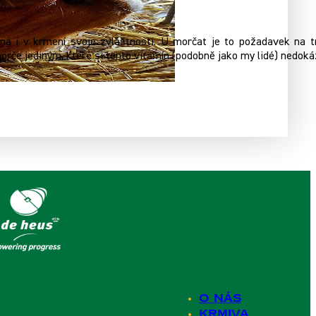
má i v krmení svoje zvláštnosti. U morčat je to požadavek na tr
morče jediným, které si tento vitamín (podobně jako my lidé) nedok
O nás
Krmiva