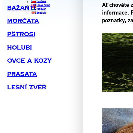
Čeština
Ať chováte 
Slovenčina
Bažanti
Magyar
informace. 
English
poznatky, za
Morčata
Pštrosi
Holubi
Ovce A Kozy
Prasata
Lesní Zvěř