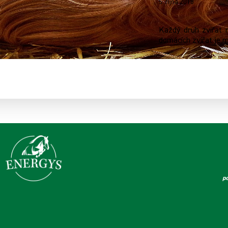
5. října 2018
Každý druh zvířat 
domácích zvířat je 