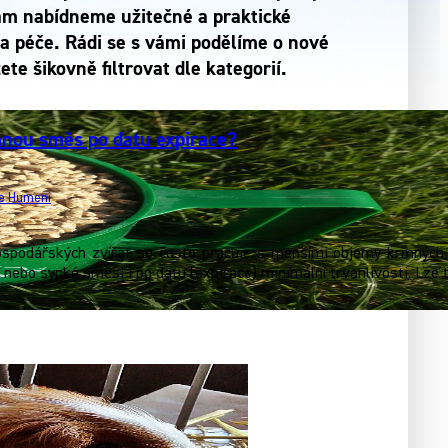
vám nabídneme užitečné a praktické
a péče. Rádi se s vámi podělíme o nové
e šikovně filtrovat dle kategorií.
nou směs po datu expirace?
ie Humeni
spodářských zvířat se často pracuje s menšími objemy krmných s
 nebo sypké směsi i po datu (expirace) minimální trvanlivosti. Lz