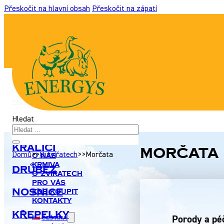
Přeskočit na hlavní obsah
Přeskočit na zápatí
+420 517 307 701
|
info@energyshobby.cz
Hledat
Králíci
Morčata
Domů
>>
O zvířatech
>>
Morčata
O nás
Krmiva
Drůbež
O zvířatech
Pro Vás
Nosnice
Kde koupit
Kontakty
Křepelky
Porody a péč
Čeština