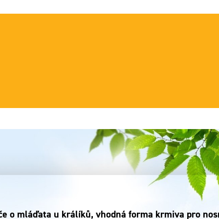
e o mláďata u králíků, vhodná forma krmiva pro nosni