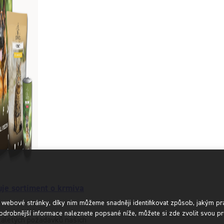
uje sortiment o krmiva
í webové stránky, díky nim můžeme snadněji identifikovat způsob, jakým pr
odrobnější informace naleznete popsané níže, můžete si zde zvolit svou pr
kaletých požadavků našich