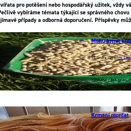
zvířata pro potěšení nebo hospodářský užitek, vždy 
Pečlivě vybíráme témata týkající se správného chovu 
jímavé případy a odborná doporučení. Příspěvky můžet
Mohu krmit krm
19. února 2026
,
Ing. Luc
V drobnochovech ho
zůstane část granulí
Krmení morčat