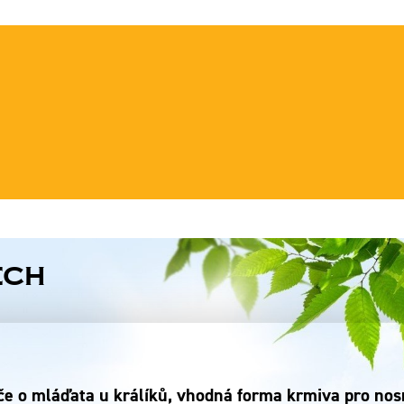
ech
e o mláďata u králíků, vhodná forma krmiva pro nosni