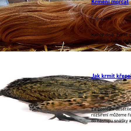
Krmení morčat
5. října 2018
Každý druh zvířat 
domácích zvířat je 
Jak krmit křepe
19. září 2018
Za poslední desetil
rozšíření můžeme řa
do nástupu snášky a