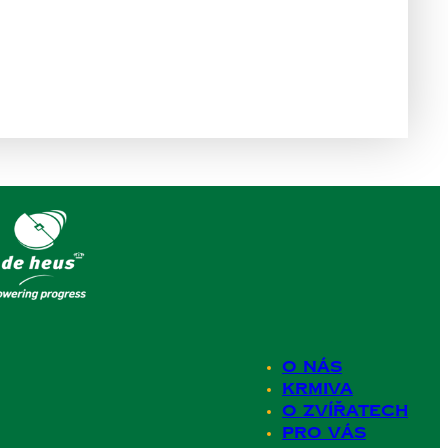
O nás
Krmiva
O zvířatech
Pro Vás