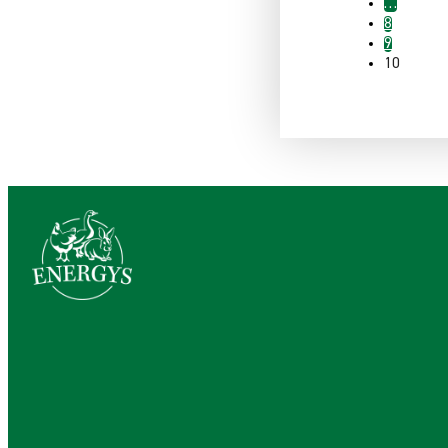
…
8
9
10