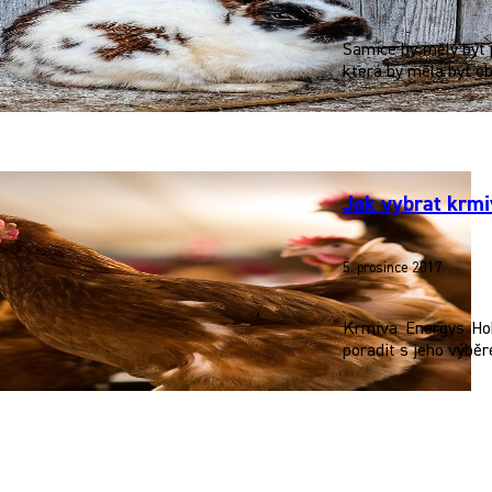
Samice by měly být p
která by měla být ob
Jak vybrat krmi
5. prosince 2017
Krmiva Energys Hob
poradit s jeho výbě