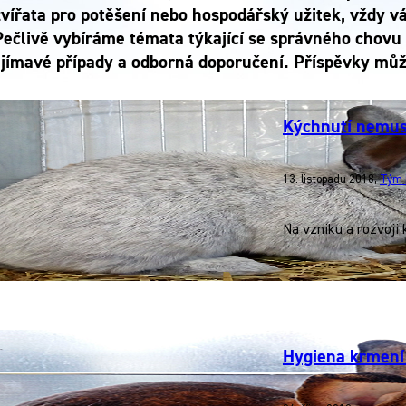
zvířata pro potěšení nebo hospodářský užitek, vždy 
Pečlivě vybíráme témata týkající se správného chovu 
jímavé případy a odborná doporučení. Příspěvky můžet
Kýchnutí nemus
13. listopadu 2018
,
Tým 
Na vzniku a rozvoji 
Hygiena krmení 