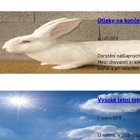
Otlaky na konče
4. září 2018
Osrstění nášlapných 
Mezi chovateli král
zvířat a při neléč
Vysoké letní te
1. srpna 2018
U nosnic v podmínk