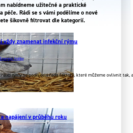
vám nabídneme užitečné a praktické
a péče. Rádi se s vámi podělíme o nové
e šikovně filtrovat dle kategorií.
í vždy znamenat infekční rýmu
Energys Hobby
králičí rýmy se podílí celá řada faktorů, které můžeme ovlivnit tak,
a napájení v průběhu roku