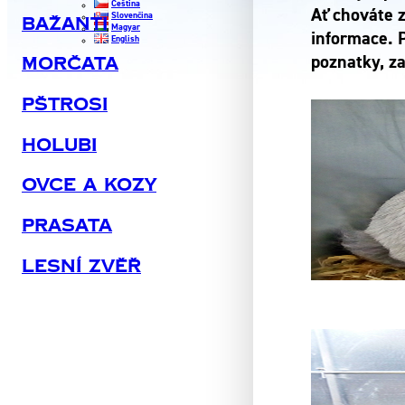
Čeština
Ať chováte 
Slovenčina
Bažanti
Magyar
informace. 
English
poznatky, za
Morčata
Pštrosi
Holubi
Ovce A Kozy
Prasata
Lesní Zvěř