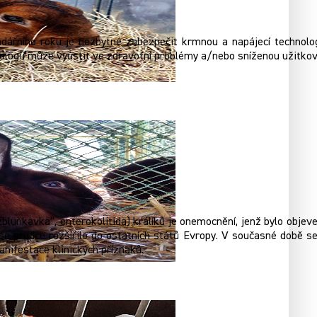
ářního roku je nezbytné zabezpečit krmnou a napájecí technolog
ologii může vyústit ve zdravotní problémy a/nebo sníženou užitkovo
„žbluňkavka“, enterokolitida) králíků je onemocnění, jenž bylo obje
se prudce rozšířilo do ostatních států Evropy. V současné době s
nifestace klinických příznaků.