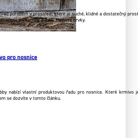
řed porodem v prostředí, které je suché, klidné a dostatečný prosto
ohacená o vitamíny a další stopové prvky.
vo pro nosnice
by nabízí vlastní produktovou řadu pro nosnice. Které krmivo je
rem se dozvíte v tomto článku.