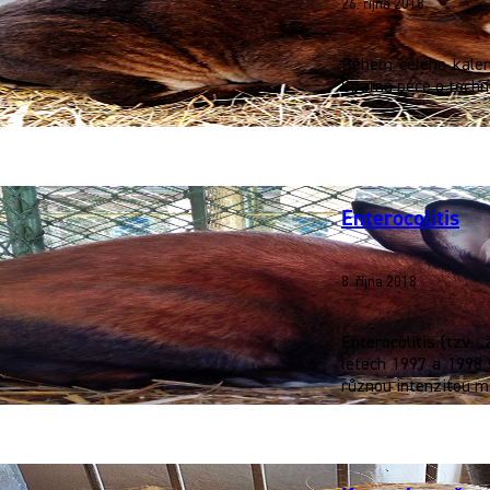
26. října 2018
Během celého kalend
Špatná péče o techn
Enterocolitis
8. října 2018
Enterocolitis (tzv. 
letech 1997 a 1998 
různou intenzitou ma