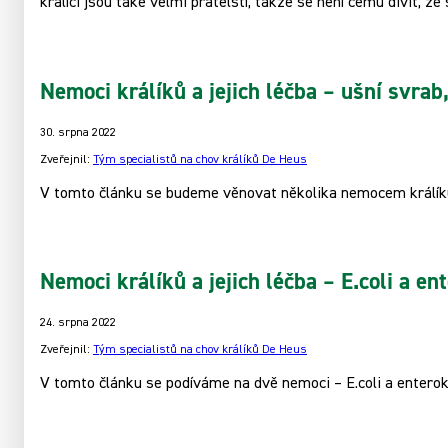
králíci jsou také velmi přátelští, takže se není čemu divit, že s
Nemoci králíků a jejich léčba – ušní svrab
30. srpna 2022
Zveřejnil:
Tým specialistů na chov králíků De Heus
V tomto článku se budeme věnovat několika nemocem králíků
Nemoci králíků a jejich léčba – E.coli a ent
24. srpna 2022
Zveřejnil:
Tým specialistů na chov králíků De Heus
V tomto článku se podíváme na dvě nemoci – E.coli a enterok