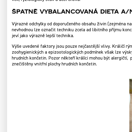
Špatně Vybalancovaná Dieta A/
Výrazné odchylky od doporučeného obsahu živin (zejména nadby
nevhodnou lze označit techniku zcela ad libitního příjmu ko
jeví jako výrazně lepší technika.
Výše uvedené faktory jsou pouze nejčastější vlivy. Králičí r
zoohygienických a epizootologických podmínek však lze výsky
hrudních končetin. Pozor někteří králíci mohou být alergičtí,
znečištěny vnitřní plochy hrudních končetin.