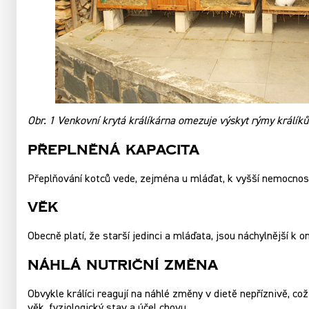
Obr. 1 Venkovní krytá králíkárna omezuje výskyt rýmy králíků
Přeplněná Kapacita
Přeplňování kotců vede, zejména u mláďat, k vyšší nemocnosti
Věk
Obecně platí, že starší jedinci a mláďata, jsou náchylnější k
Náhlá Nutriční Změna
Obvykle králíci reagují na náhlé změny v dietě nepříznivě, 
věk, fyziologický stav a účel chovu.