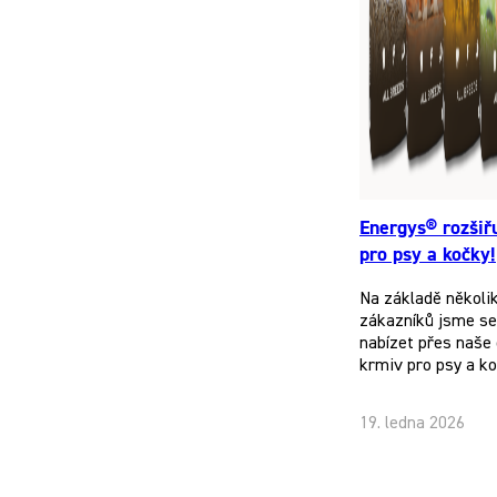
Energys® rozšiř
pro psy a kočky!
Na základě několi
zákazníků jsme se 
nabízet přes naše 
krmiv pro psy a k
19. ledna 2026