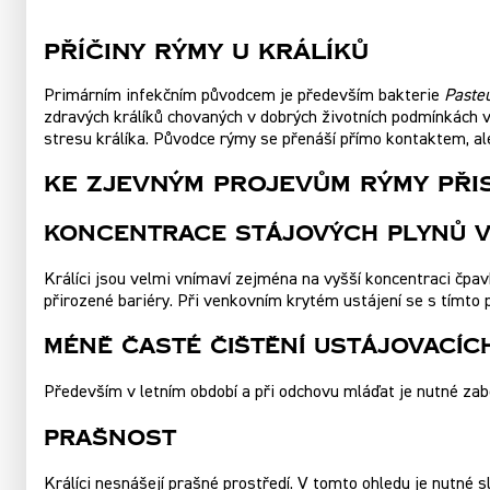
Příčiny rýmy u králíků
Primárním infekčním původcem je především bakterie
Pasteu
zdravých králíků chovaných v dobrých životních podmínkách v
stresu králíka. Původce rýmy se přenáší přímo kontaktem, al
Ke zjevným projevům rýmy při
Koncentrace Stájových Plynů V
Králíci jsou velmi vnímaví zejména na vyšší koncentraci čpav
přirozené bariéry. Při venkovním krytém ustájení se s tím
Méně Časté Čištění Ustájovacíc
Především v letním období a při odchovu mláďat je nutné zabe
Prašnost
Králíci nesnášejí prašné prostředí. V tomto ohledu je nutné s