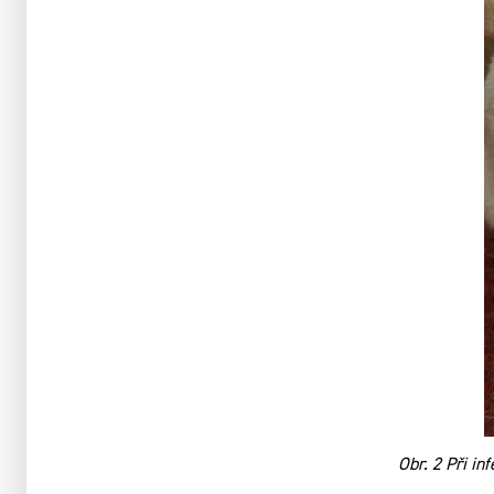
Obr. 2 Při in