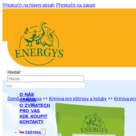
Přeskočit na hlavní obsah
Přeskočit na zápatí
+420 517 307 701
|
info@energyshobby.cz
Hledat
O nás
Domů
>>
Krmiva
>>
Krmiva pro pštrosy a holuby
>>
Krmiva pro
Krmiva
O zvířatech
Pro Vás
Kde koupit
Kontakty
Čeština