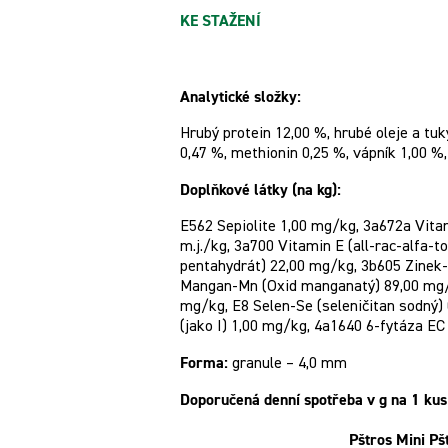
KE STAŽENÍ
Analytické složky:
Hrubý protein 12,00 %, hrubé oleje a tuk
0,47 %, methionin 0,25 %, vápník 1,00 %,
Doplňkové látky (na kg):
E562 Sepiolite 1,00 mg/kg, 3a672a Vita
m.j./kg, 3a700 Vitamin E (all-rac-alfa-
pentahydrát) 22,00 mg/kg, 3b605 Zinek
Mangan-Mn (Oxid manganatý) 89,00 mg/k
mg/kg, E8 Selen-Se (seleničitan sodný
(jako I) 1,00 mg/kg, 4a1640 6-fytáza EC
Forma:
granule – 4,0 mm
Doporučená denní spotřeba v g na 1 kus
Pštros Mini
Pš