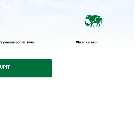
Vyvážený poměr živin
Obsah cereálií
UPIT