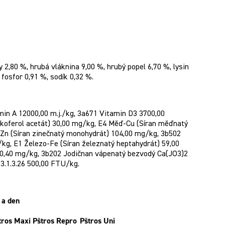
y 2,80 %, hrubá vláknina 9,00 %, hrubý popel 6,70 %, lysin
 fosfor 0,91 %, sodík 0,32 %.
min A 12000,00 m.j./kg, 3a671 Vitamin D3 3700,00
tokoferol acetát) 30,00 mg/kg, E4 Měď-Cu (Síran měďnatý
-Zn (Síran zinečnatý monohydrát) 104,00 mg/kg, 3b502
g, E1 Železo-Fe (Síran železnatý heptahydrát) 59,00
) 0,40 mg/kg, 3b202 Jodičnan vápenatý bezvodý Ca(JO3)2
 3.1.3.26 500,00 FTU/kg.
 a den
tros Maxi
Pštros Repro
Pštros Uni