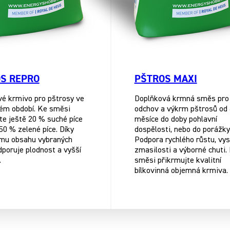
S REPRO
PŠTROS MAXI
é krmivo pro pštrosy ve
Doplňková krmná směs pro
ém období. Ke směsi
odchov a výkrm pštrosů od 
te ještě 20 % suché píce
měsíce do doby pohlavní
50 % zelené píce. Díky
dospělosti, nebo do porážky
mu obsahu vybraných
Podpora rychlého růstu, vy
dporuje plodnost a vyšší
zmasilosti a výborné chuti.
.
směsi přikrmujte kvalitní
bílkovinná objemná krmiva.