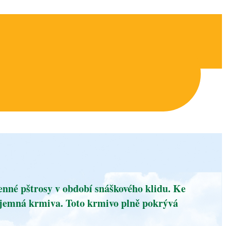
né pštrosy v období snáškového klidu. Ke
objemná krmiva. Toto krmivo plně pokrývá