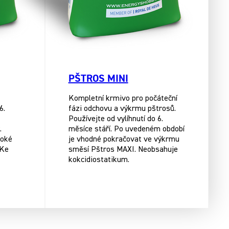
PŠTROS MINI
Kompletní krmivo pro počáteční
6.
fázi odchovu a výkrmu pštrosů.
Používejte od vylíhnutí do 6.
.
měsíce stáří. Po uvedeném období
soké
je vhodné pokračovat ve výkrmu
 Ke
směsí Pštros MAXI. Neobsahuje
kokcidiostatikum.