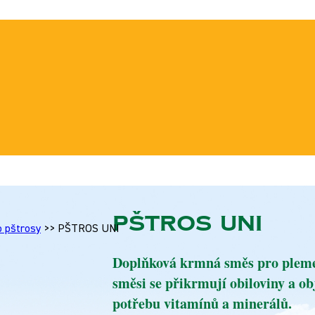
PŠTROS UNI
 pštrosy
>>
PŠTROS UNI
Doplňková krmná směs pro plemen
směsi se přikrmují obiloviny a 
potřebu vitamínů a minerálů.