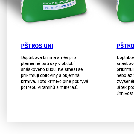
PŠTROS UNI
PŠTRO
Doplňková krmná směs pro
Doplňkov
plemenné pštrosy v období
snáškov
snáškového klidu. Ke směsi se
přikrmuj
přikrmují obiloviny a objemná
nebo až 
krmiva. Toto krmivo plně pokrývá
zvýšené
potřebu vitamínů a minerálů.
látek po
líhnivost