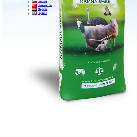
Čeština
Slovenčina
Magyar
English