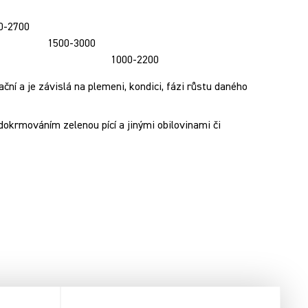
0-2700
1500-3000
1000-2200
ní a je závislá na plemeni, kondici, fázi růstu daného
dokrmováním zelenou pící a jinými obilovinami či