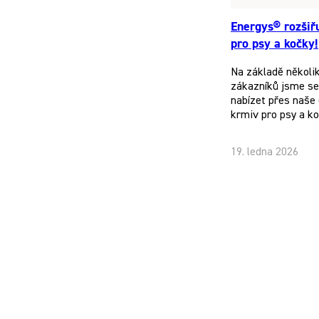
Energys® rozšiř
pro psy a kočky!
Na základě několi
zákazníků jsme se 
nabízet přes naše 
krmiv pro psy a k
19. ledna 2026