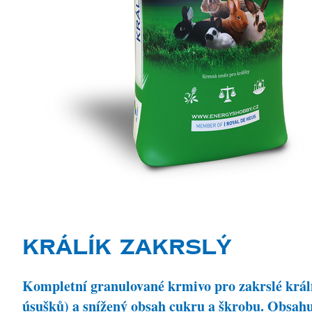
KRÁLÍK ZAKRSLÝ
Kompletní granulované krmivo pro zakrslé králík
úsušků) a snížený obsah cukru a škrobu. Obsahuj