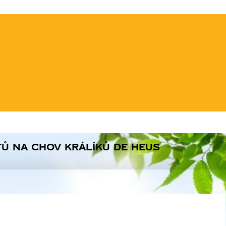
tů na chov králíků De Heus