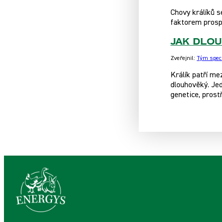
Chovy králíků s
faktorem prosp
Jak dlou
Zveřejnil:
Tým speci
Králík patří me
dlouhověký. Jed
genetice, prostř