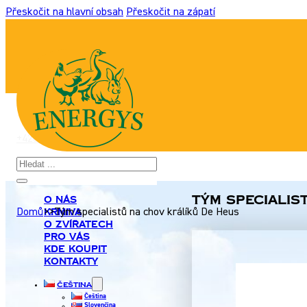
Přeskočit na hlavní obsah
Přeskočit na zápatí
+420 517 307 701
|
info@energyshobby.cz
Hledat
Tým specialis
O nás
Krmiva
Domů
>>
Tým specialistů na chov králíků De Heus
O zvířatech
Pro Vás
Kde koupit
Kontakty
Čeština
Čeština
Slovenčina