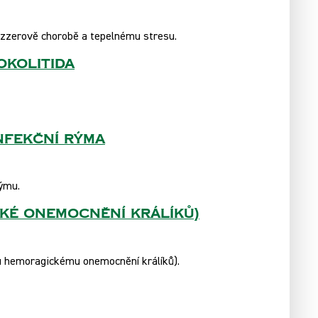
zzerově chorobě a tepelnému stresu.
okolitida
infekční rýma
ýmu.
cké onemocnění králíků)
u hemoragickému onemocnění králíků).