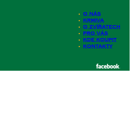
O nás
Krmiva
O zvířatech
Pro Vás
Kde koupit
Kontakty