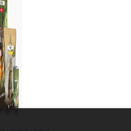
uje sortiment o krmiva