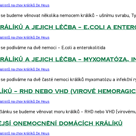
alistů na chov králíků De Heus
 se budeme věnovat několika nemocem králíků – ušnímu svrabu, Ty
rálíků a jejich léčba – E.coli a enter
alistů na chov králíků De Heus
se podíváme na dvě nemoci – E.coli a enterokolitida
rálíků a jejich léčba – myxomatóza, 
alistů na chov králíků De Heus
 se podíváme na dvě časté nemoci králíků myxomatózu a infekční r
íků – RHD nebo VHD (virové hemoragi
alistů na chov králíků De Heus
 článku se budeme věnovat moru králíků – RHD nebo VHD (virovém
ější onemocnění domácích králíků
alistů na chov králíků De Heus