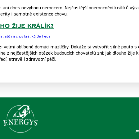
e ani dnes nevyhnou nemocem. Nejčastější onemocnění králíků výrazn
erity i samotné existence chovu.
ho žije králík?
alistů na chov králíků De Heus
zi velmi oblíbené domácí mazlíčky. Dokáže si vytvořit silné pouto s
na z nejčastějších otázek budoucích chovatelů zní: jak dlouho žije k
edí, stravě i zdravotní péči.