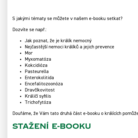
S jakými tématy se můžete v našem e-booku setkat?
Dozvíte se např.:
Jak poznat, že je králík nemocný
Nejčastější nemoci králíků a jejich prevence
Mor
Myxomatóza
Kokcidióza
Pasteurella
Enterokolitida
Encefalitozoonóza
Dravčíkovitost
Králičí syfilis
Trichofytóza
Doufáme, že Vám tato druhá část e-booku o králících pomůže
STAŽENÍ E-BOOKU