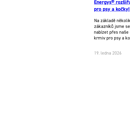
Energys® rozšiř
pro psy a kočky!
Na základě několi
zákazníků jsme se 
nabízet přes naše 
krmiv pro psy a k
19. ledna 2026