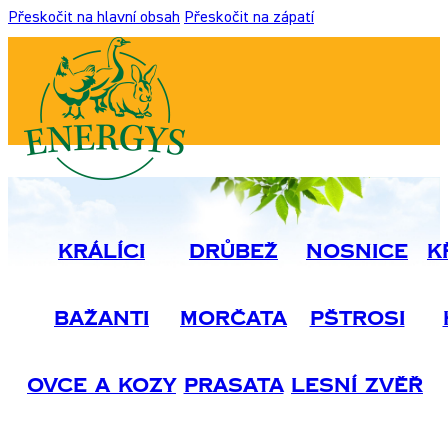
Přeskočit na hlavní obsah
Přeskočit na zápatí
Králíci
Drůbež
Nosnice
K
Bažanti
Morčata
Pštrosi
Ovce A Kozy
Prasata
Lesní Zvěř