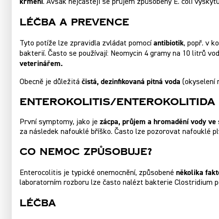
krmení
. Avšak nejčastěji se průjem způsobený E. coli vyskytu
Léčba A Prevence
antibiotik
Tyto potíže lze zpravidla zvládat pomocí
, popř. v 
bakterií. Často se používají: Neomycin 4 gramy na 10 litrů vo
veterinářem.
čistá, dezinfikovaná pitná voda
Obecně je důležitá
(okyselení n
Enterokolitis/enterokolitida 
zácpa, průjem a hromadění vody ve 
První symptomy, jako je
za následek nafouklé bříško. Často lze pozorovat nafouklé p
Co Nemoc Způsobuje?
několika fak
Enterocolitis je typické onemocnění, způsobené
laboratorním rozboru lze často nalézt bakterie Clostridium pe
Léčba