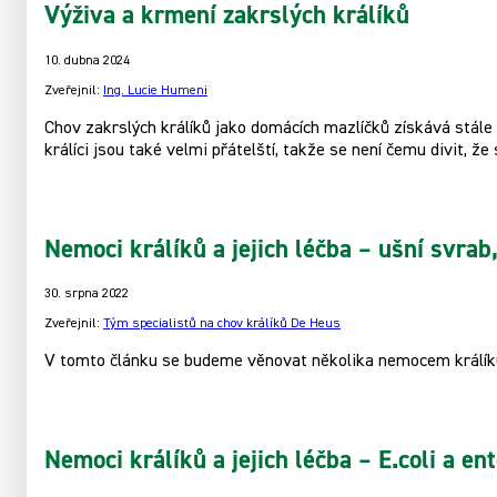
Výživa a krmení zakrslých králíků
10. dubna 2024
Zveřejnil:
Ing. Lucie Humeni
Chov zakrslých králíků jako domácích mazlíčků získává stále v
králíci jsou také velmi přátelští, takže se není čemu divit, že s
Nemoci králíků a jejich léčba – ušní svrab
30. srpna 2022
Zveřejnil:
Tým specialistů na chov králíků De Heus
V tomto článku se budeme věnovat několika nemocem králíků
Nemoci králíků a jejich léčba – E.coli a ent