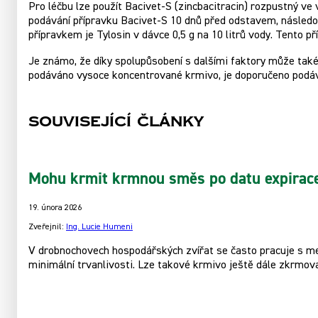
Pro léčbu lze použít Bacivet-S (zincbacitracin) rozpustný v
podávání přípravku Bacivet-S 10 dnů před odstavem, následo
přípravkem je Tylosin v dávce 0,5 g na 10 litrů vody. Tento 
Je známo, že díky spolupůsobení s dalšími faktory může ta
podáváno vysoce koncentrované krmivo, je doporučeno podáv
Související články
Mohu krmit krmnou směs po datu expirac
19. února 2026
Zveřejnil:
Ing. Lucie Humeni
V drobnochovech hospodářských zvířat se často pracuje s men
minimální trvanlivosti. Lze takové krmivo ještě dále zkrmov