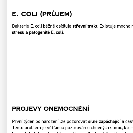
E. coli (průjem)
střevní trakt
Bakterie E. coli běžně osídluje
. Existuje mnoho 
stresu a patogenitě E. coli
.
Projevy Onemocnění
silně zapáchající
První týden po narození lze pozorovat
a čast
Tento problém je většinou pozorován u chovných samic, které