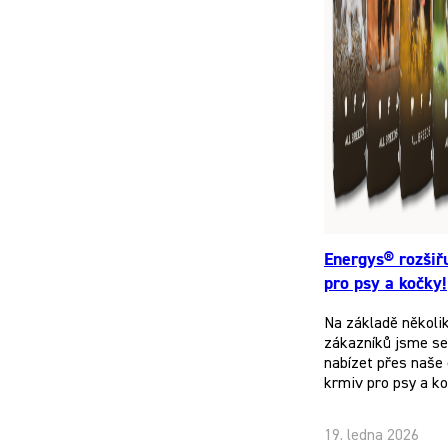
Energys® rozšiř
pro psy a kočky!
Na základě několi
zákazníků jsme se 
nabízet přes naše 
krmiv pro psy a k
19. ledna 2026