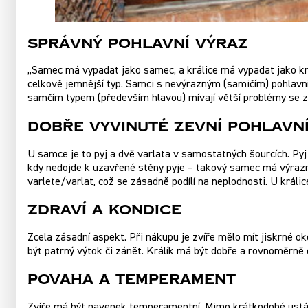
Správný pohlavní výraz
„Samec má vypadat jako samec, a králice má vypadat jako král
celkově jemnější typ. Samci s nevýrazným (samičím) pohlavní
samčím typem (především hlavou) mívají větší problémy se za
Dobře vyvinuté zevní pohlavn
U samce je to pyj a dvě varlata v samostatných šourcích. Py
kdy nedojde k uzavřené stěny pyje – takový samec má výrazně
varlete/varlat, což se zásadně podílí na neplodnosti. U králi
Zdraví a kondice
Zcela zásadní aspekt. Při nákupu je zvíře mělo mít jiskrné ok
být patrný výtok či zánět. Králík má být dobře a rovnoměrně
Povaha a temperament
Zvíře má být navenek temperamentní. Mimo krátkodobé ustájen