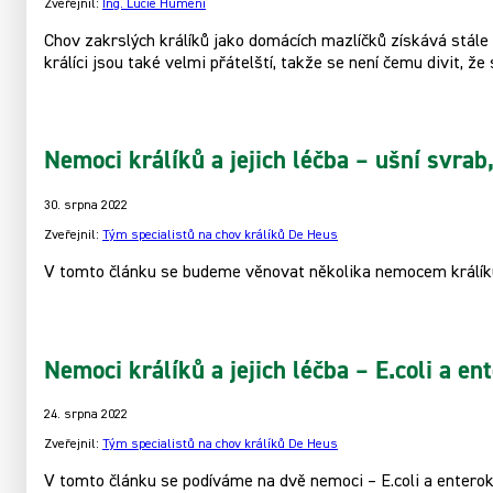
Zveřejnil:
Ing. Lucie Humeni
Chov zakrslých králíků jako domácích mazlíčků získává stále v
králíci jsou také velmi přátelští, takže se není čemu divit, že s
Nemoci králíků a jejich léčba – ušní svrab
30. srpna 2022
Zveřejnil:
Tým specialistů na chov králíků De Heus
V tomto článku se budeme věnovat několika nemocem králíků
Nemoci králíků a jejich léčba – E.coli a ent
24. srpna 2022
Zveřejnil:
Tým specialistů na chov králíků De Heus
V tomto článku se podíváme na dvě nemoci – E.coli a enterok