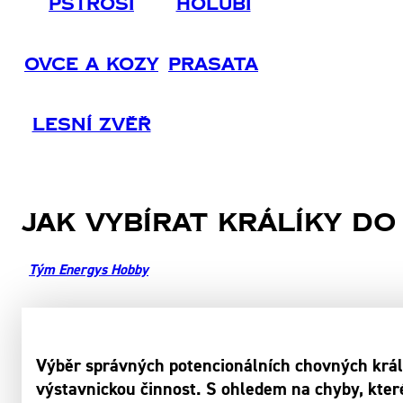
Pštrosi
Holubi
Ovce A Kozy
Prasata
Lesní Zvěř
Jak vybírat králíky d
Tým Energys Hobby
Výběr správných potencionálních chovných králí
výstavnickou činnost. S ohledem na chyby, kte