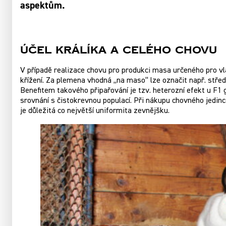
aspektům.
Účel králíka a celého chovu
V případě realizace chovu pro produkci masa určeného pro 
křížení. Za plemena vhodná „na maso“ lze označit např. středn
Benefitem takového připařování je tzv. heterozní efekt u F1 g
srovnání s čistokrevnou populací. Při nákupu chovného jedinc
je důležitá co největší uniformita zevnějšku.