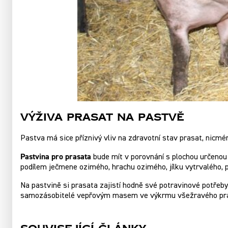
Výživa prasat na pastvě
Pastva má sice příznivý vliv na zdravotní stav prasat, nicmé
Pastvina pro prasata
bude mít v porovnání s plochou určen
podílem ječmene ozimého, hrachu ozimého, jílku vytrvalého, 
Na pastvině si prasata zajistí hodně své potravinové potřeby 
samozásobitelé vepřovým masem ve výkrmu všežravého prase