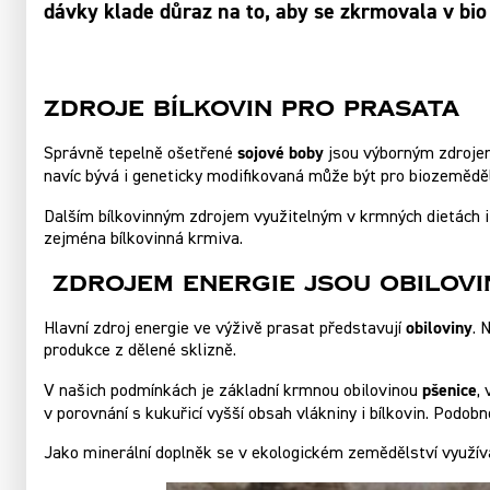
dávky klade důraz na to, aby se zkrmovala v bi
Zdroje bílkovin pro prasata
sojové boby
Správně tepelně ošetřené
jsou výborným zdrojem 
navíc bývá i geneticky modifikovaná může být pro biozeměděl
Dalším bílkovinným zdrojem využitelným v krmných dietách i
zejména bílkovinná krmiva.
Zdrojem energie jsou obilovi
obiloviny
Hlavní zdroj energie ve výživě prasat představují
. 
produkce z dělené sklizně.
pšenice
V našich podmínkách je základní krmnou obilovinou
,
v porovnání s kukuřicí vyšší obsah vlákniny i bílkovin. Podob
Jako minerální doplněk se v ekologickém zemědělství využív