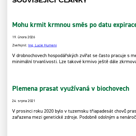
Související články
Mohu krmit krmnou směs po datu expirac
19. února 2026
Zveřejnil:
Ing. Lucie Humeni
V drobnochovech hospodářských zvířat se často pracuje s men
minimální trvanlivosti. Lze takové krmivo ještě dále zkrmov
Plemena prasat využívaná v biochovech
24. srpna 2021
V prosinci roku 2020 bylo v tuzemsku třiapadesát chovů pras
zařazena mezi genetické zdroje. Podobně odolným a nenáročn