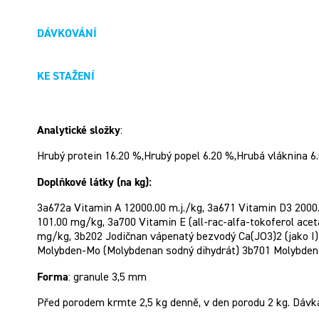
DÁVKOVÁNÍ
KE STAŽENÍ
Analytické složky
:
Hrubý protein 16.20 %,Hrubý popel 6.20 %,Hrubá vláknina 6.
Doplňkové látky (na kg):
3a672a Vitamin A 12000.00 m.j./kg, 3a671 Vitamin D3 2000
101.00 mg/kg, 3a700 Vitamin E (all-rac-alfa-tokoferol ac
mg/kg, 3b202 Jodičnan vápenatý bezvodý Ca(JO3)2 (jako I)
Molybden-Mo (Molybdenan sodný dihydrát) 3b701 Molybden
Forma
: granule 3,5 mm
Před porodem krmte 2,5 kg denně, v den porodu 2 kg. Dávka