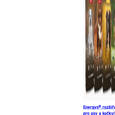
Energys® rozšiř
pro psy a kočky!