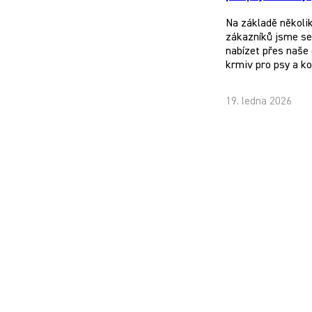
Na základě několi
zákazníků jsme se 
nabízet přes naše 
krmiv pro psy a k
19. ledna 2026