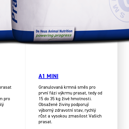
A1 MINI
prasat
Granulovaná krmná směs pro
první fázi výkrmu prasat, tedy od
em pro
15 do 35 kg živé hmotnosti.
lý
Obsažené živiny podporují
výborný zdravotní stav, rychlý
růst a vysokou zmasilost Vašich
prasat.