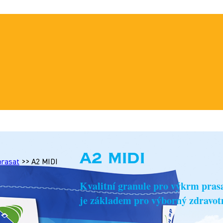
A2 MIDI
prasat
>>
A2 MIDI
Kvalitní granule pro výkrm prasa
je základem pro výborný zdravotní