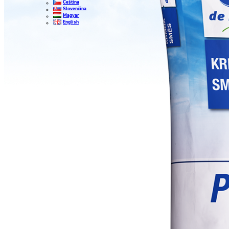
Čeština
Slovenčina
Magyar
English