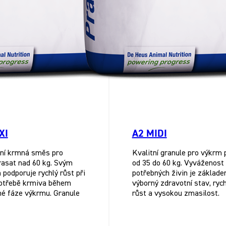
XI
A2 MIDI
ní krmná směs pro
Kvalitní granule pro výkrm 
asat nad 60 kg. Svým
od 35 do 60 kg. Vyváženost
 podporuje rychlý růst při
potřebných živin je základ
potřebě krmiva během
výborný zdravotní stav, rych
é fáze výkrmu. Granule
růst a vysokou zmasilost.