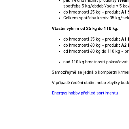
Weani
pak 14 dnů míchat produkty
spotřeba 5 kg/období/sele + 5 kg
A1 
do hmotnosti 25 kg – produkt
Celkem spotřeba krmiv 35 kg/sele 
Vlastní výkrm od 25 kg do 110 kg:
A1 
do hmotnosti 35 kg – produkt
A2 
do hmotnosti 60 kg – produkt
od hmotnosti 60 kg do 110 kg – p
nad 110 kg hmotnosti pokračova
Samozřejmě se jedná o kompletní krmen
V případě ředění obilím nebo zbytky bude
Energys hobby přehled sortimentu