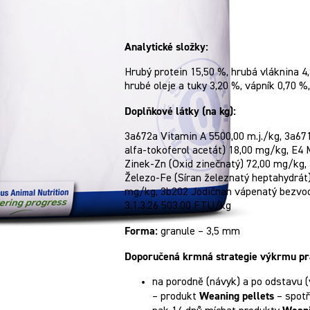
Analytické složky:
Hrubý protein 15,50 %, hrubá vláknina 4,
hrubé oleje a tuky 3,20 %, vápník 0,70 %
Doplňkové látky (na kg):
3a672a Vitamin A 5500,00 m.j./kg, 3a671
alfa-tokoferol acetát) 18,00 mg/kg, E4
Zinek-Zn (Oxid zinečnatý) 72,00 mg/kg
Železo-Fe (Síran železnatý heptahydrát)
mg/kg, 3b202 Jodičnan vápenatý bezvodý
3.1.3.26 503,00 FTU/kg
Forma:
granule – 3,5 mm
Doporučená krmná strategie výkrmu pr
na porodně (návyk) a po odstavu (v
Weaning pellets
– produkt
– spotř