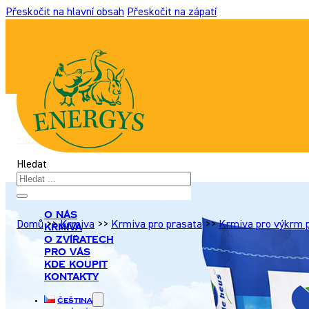
Přeskočit na hlavní obsah
Přeskočit na zápatí
+420 517 307 701
|
info@energyshobby.cz
Hledat
O nás
Domů
>>
Krmiva
>>
Krmiva pro prasata
>>
Krmiva pro výkrm 
Krmiva
O zvířatech
Pro Vás
Kde koupit
Kontakty
Čeština