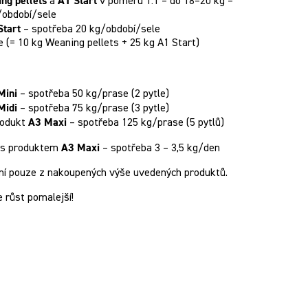
ng pellets
A1 Start
a
v poměru 1:1 – do 18–20 kg –
/období/sele
Start
– spotřeba 20 kg/období/sele
(= 10 kg Weaning pellets + 25 kg A1 Start)
Mini
– spotřeba 50 kg/prase (2 pytle)
Midi
– spotřeba 75 kg/prase (3 pytle)
A3 Maxi
rodukt
– spotřeba 125 kg/prase (5 pytlů)
A3 Maxi
t s produktem
– spotřeba 3 – 3,5 kg/den
í pouze z nakoupených výše uvedených produktů.
 růst pomalejší!