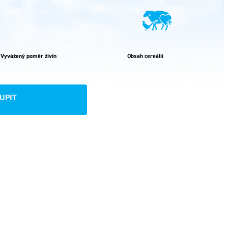
Vyvážený poměr živin
Obsah cereálií
UPIT