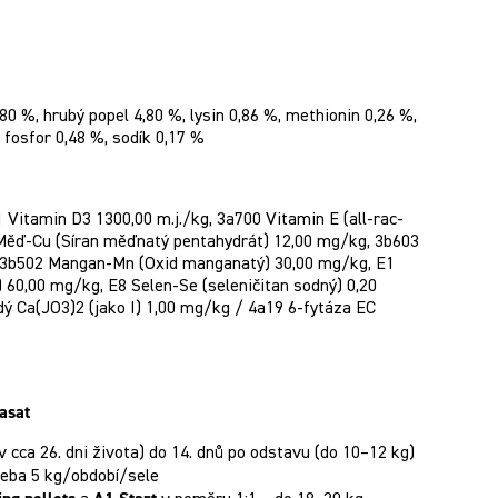
80 %, hrubý popel 4,80 %, lysin 0,86 %, methionin 0,26 %,
, fosfor 0,48 %, sodík 0,17 %
 Vitamin D3 1300,00 m.j./kg, 3a700 Vitamin E (all-rac-
 Měď-Cu (Síran měďnatý pentahydrát) 12,00 mg/kg, 3b603
, 3b502 Mangan-Mn (Oxid manganatý) 30,00 mg/kg, E1
 60,00 mg/kg, E8 Selen-Se (seleničitan sodný) 0,20
 Ca(JO3)2 (jako I) 1,00 mg/kg / 4a19 6-fytáza EC
asat
 cca 26. dni života) do 14. dnů po odstavu (do 10–12 kg)
eba 5 kg/období/sele