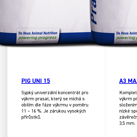
PIG UNI 15
A3 MA
Sypký univerzální koncentrát pro
Komplet
výkrm prasat, který se míchá s
výkrm pr
obilím dle fáze výkrmu v poměru
složením
11 – 16 %. Je zárukou vysokých
nízké s
přírůstků.
závěrečn
3,5 mm.