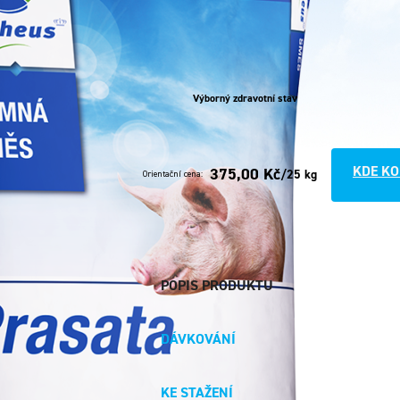
Výborný zdravotní stav
KDE KO
375,00 Kč
/25 kg
Orientační cena:
POPIS PRODUKTU
DÁVKOVÁNÍ
KE STAŽENÍ