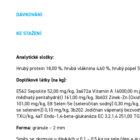
DÁVKOVÁNÍ
KE STAŽENÍ
Analytické složky:
Hrubý protein 18,00 %, hrubá vláknina 4,60 %, hrubý popel 5,
Doplňkové látky (na kg):
E562 Sepiolite 52,00 mg/kg, 3a672a Vitamin A 16000,00 m.j.
měďnatý pentahydrát) 161,00 mg/kg, 3b603 Zinek-Zn (Oxid
101,00 mg/kg, E8 Selen-Se (seleničitan sodný) 0,30 mg/kg
se selenem)) 0,10 mg/kg, 3b202 Jodičnan vápenatý bezvodý 
TXU/kg, 4a7 Endo-1,4-beta-glukanáza EC 3.2.1.4 251,00 T
Forma:
granule – 2 mm
Směs se zkrmuje v dávkách v 0,1 – 0,5 kg na sele/den a je