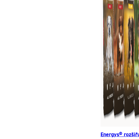
Energys® rozšiř