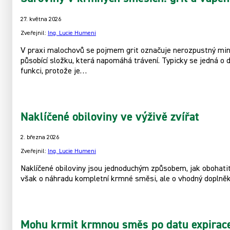
27. května 2026
Zveřejnil:
Ing. Lucie Humeni
V praxi malochovů se pojmem grit označuje nerozpustný miner
působící složku, která napomáhá trávení. Typicky se jedná o 
funkci, protože je…
Naklíčené obiloviny ve výživě zvířat
2. března 2026
Zveřejnil:
Ing. Lucie Humeni
Naklíčené obiloviny jsou jednoduchým způsobem, jak obohatit 
však o náhradu kompletní krmné směsi, ale o vhodný doplněk
Mohu krmit krmnou směs po datu expirac