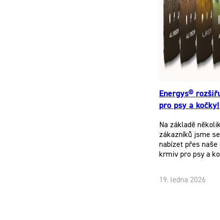
Energys® rozšiř
pro psy a kočky!
Na základě několi
zákazníků jsme se 
nabízet přes naše 
krmiv pro psy a k
19. ledna 2026