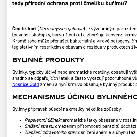
tedy přírodní ochrana proti čmelíku kuřímu?
Čmelík kuří
(
Dermanyssus gallinae
) je významným parazitem 
(pevnost skořápky, barvu žloutku) a zhoršuje konverzi krmiv
Kromě toho může přenášet bakteriální a virové patogeny, čímž
legislativním restrikcím a obavám o rezidua v produktech ži
Bylinné produkty
Bylinky, typicky léčivé nebo aromatické rostliny, obsahují vy
snadno se odpařujících látek a často vykazují pozoruhodné vla
Nosnice Gold
změnu a nyní krmivo obsahuje bylinný produkt p
Mechanismus účinku bylinnéh
Bylinný přípravek působí na čmelíky několika způsoby:
Repelentní účinek:
aromatické látky obsažené v rostlin
Snížení stresu:
omezením přítomnosti parazitů dochází k 
Zlepšení zdravotního stavu:
snížení anémie a úhynu (až 