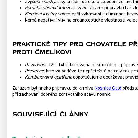
Zvýšení snášky:
díky snížení stresu a zlepšení zdravotn
Pomáhá obnovit konverzi živin:
vlivem přípravku lze zl
Zlepšení kvality vajec:
lepší vybarvení a eliminace krva
Nemá negativní vliv na organoleptické vlastnosti vajec
Praktické Tipy Pro Chovatele P
Proti Čmelíkovi
Dávkování:
120–140 g krmiva na nosnici/den – přípravek
Prevence:
krmivo podávejte nepřetržitě po celý rok pro
Kombinovaná opatření:
doporučujeme dodržovat pravidel
Zařazení bylinného přípravku do krmiva
Nosnice Gold
představ
při zachování dobrého zdravotního stavu nosnic.
Související články