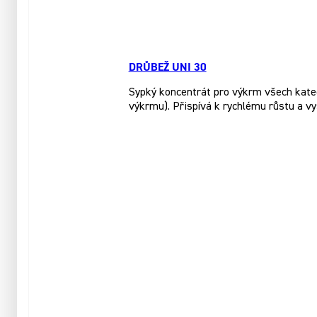
DRŮBEŽ UNI 30
Sypký koncentrát pro výkrm všech katego
výkrmu). Přispívá k rychlému růstu a vy