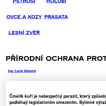
Pštrosi
Holubi
Ovce A Kozy
Prasata
Lesní Zvěř
Přírodní ochrana prot
Ing. Lucie Humeni
Čmelík kuří je nebezpečný parazit, který způsobu
podléhají legislativním omezením. Bylinné výtaž