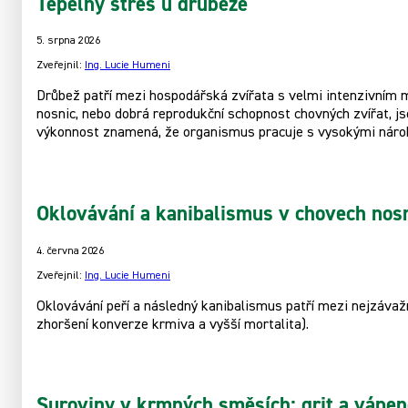
Tepelný stres u drůbeže
5. srpna 2026
Zveřejnil:
Ing. Lucie Humeni
Drůbež patří mezi hospodářská zvířata s velmi intenzivním m
nosnic, nebo dobrá reprodukční schopnost chovných zvířat, 
výkonnost znamená, že organismus pracuje s vysokými nárok
Oklovávání a kanibalismus v chovech nos
4. června 2026
Zveřejnil:
Ing. Lucie Humeni
Oklovávání peří a následný kanibalismus patří mezi nejzávaž
zhoršení konverze krmiva a vyšší mortalita).
Suroviny v krmných směsích: grit a vápen