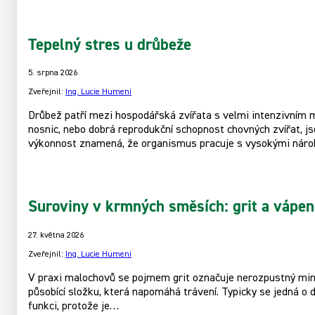
Tepelný stres u drůbeže
5. srpna 2026
Zveřejnil:
Ing. Lucie Humeni
Drůbež patří mezi hospodářská zvířata s velmi intenzivním m
nosnic, nebo dobrá reprodukční schopnost chovných zvířat, 
výkonnost znamená, že organismus pracuje s vysokými nárok
Suroviny v krmných směsích: grit a vápen
27. května 2026
Zveřejnil:
Ing. Lucie Humeni
V praxi malochovů se pojmem grit označuje nerozpustný miner
působící složku, která napomáhá trávení. Typicky se jedná o 
funkci, protože je…