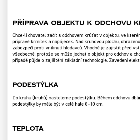
Příprava objektu k odchovu k
Chce-li chovatel začít s odchovem krůťat v objektu, ve které
přípravě krmítek a napáječek. Nad kruhovou plochu, ohrazeno
zabezpečí proti vniknutí hlodavců. Vhodné je zajistit před v
všeobecně, protože se může jednat o objekt pro odchov a cho
případě půjde o zajištění základní technologie. Zavedení elekt
Podestýlka
Do kruhu (kruhů) nasteleme podestýlku. Během odchovu dbáme
podestýlky by měla být v celé hale 8–10 cm.
Teplota