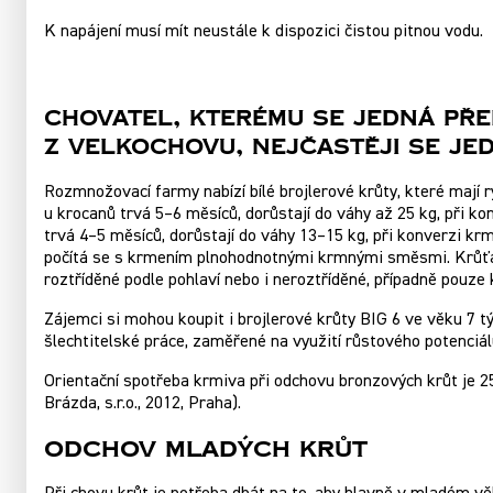
K napájení musí mít neustále k dispozici čistou pitnou vodu.
Chovatel, Kterému Se Jedná Před
Z Velkochovu, Nejčastěji Se Jed
Rozmnožovací farmy nabízí bílé brojlerové krůty, které mají
u krocanů trvá 5–6 měsíců, dorůstají do váhy až 25 kg, při k
trvá 4–5 měsíců, dorůstají do váhy 13–15 kg, při konverzi krm
počítá se s krmením plnohodnotnými krmnými směsmi. Krůťat
roztříděné podle pohlaví nebo i neroztříděné, případně pouze 
Zájemci si mohou koupit i brojlerové krůty BIG 6 ve věku 7 
šlechtitelské práce, zaměřené na využití růstového potenciál
Orientační spotřeba krmiva při odchovu bronzových krůt je 25
Brázda, s.r.o., 2012, Praha).
Odchov mladých krůt