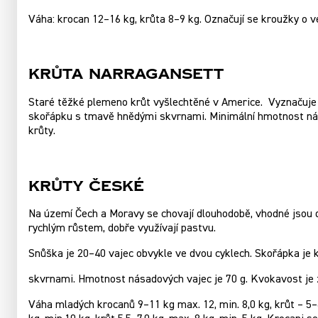
Váha: krocan 12–16 kg, krůta 8–9 kg. Označují se kroužky o 
KRŮTA NARRAGANSETT
Staré těžké plemeno krůt vyšlechtěné v Americe. Vyznačuje 
skořápku s tmavě hnědými skvrnami. Minimální hmotnost nása
krůty.
KRŮTY ČESKÉ
Na území Čech a Moravy se chovají dlouhodobě, vhodné jsou 
rychlým růstem, dobře využívají pastvu.
Snůška je 20–40 vajec obvykle ve dvou cyklech. Skořápka j
skvrnami. Hmotnost násadových vajec je 70 g. Kvokavost je 
Váha mladých krocanů 9–11 kg max. 12, min. 8,0 kg, krůt – 5–