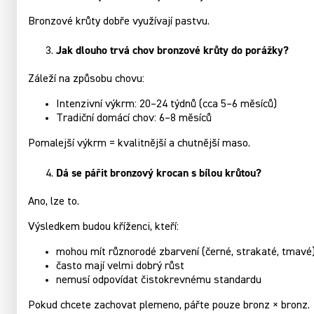
Bronzové krůty dobře využívají pastvu.
Jak dlouho trvá chov bronzové krůty do porážky?
Záleží na způsobu chovu:
Intenzivní výkrm: 20–24 týdnů (cca 5–6 měsíců)
Tradiční domácí chov: 6–8 měsíců
Pomalejší výkrm = kvalitnější a chutnější maso.
Dá se pářit bronzový krocan s bílou krůtou?
Ano, lze to.
Výsledkem budou kříženci, kteří:
mohou mít různorodé zbarvení (černé, strakaté, tmavé
často mají velmi dobrý růst
nemusí odpovídat čistokrevnému standardu
Pokud chcete zachovat plemeno, pářte pouze bronz × bronz.