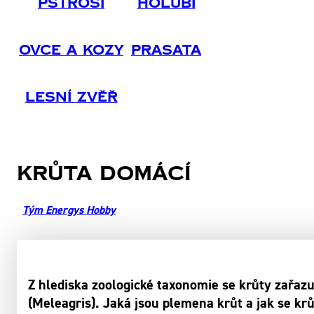
Pštrosi
Holubi
Ovce A Kozy
Prasata
Lesní Zvěř
Krůta domácí
Tým Energys Hobby
Z hlediska zoologické taxonomie se krůty zařazuj
(Meleagris). Jaká jsou plemena krůt a jak se k