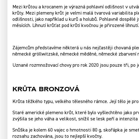
Mezi krůtou a krocanem je výrazná pohlavní odlišnost v utvářen
krůty. Mezi plemeny krůt je velmi malá tvarová variabilita pl
odlišnosti, jako například u kurů a holubů. Pohlavně dospělé 
měsících. Líhnutí krůťat pod krůtí kvočnou je přirozené líhnutí
Zájemcům představíme některá u nás nejčastěji chovaná pl
německé gröllwitzské, německé měděné, německé zbarvení na
Uznané rozmnožovací chovy pro rok 2020 jsou pouze tři, po 
KRŮTA BRONZOVÁ
Krůta těžkého typu, velkého tělesného rámce. Její tělo je pr
Staré americké plemeno krůt, které bylo vyšlechtěno jako prv
zvýšila se jeho váha a velikost, snížil se lesk peří a intenzit
Snůška je kolem 60 vajec o hmotnosti 80 g, skořápka je sm
rozsahu zachována, jsou to nejlepší kvočny.