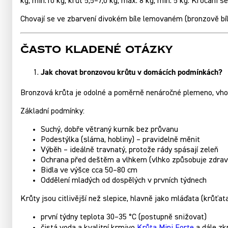
kg, min.10 kg, krůt 5,5–7,0 kg, max. 8 kg, min. 5 kg. Krocani
Chovají se ve zbarvení divokém bíle lemovaném (bronzově b
Často kladené otázky
Jak chovat bronzovou krůtu v domácích podmínkách?
Bronzová krůta je odolné a poměrně nenáročné plemeno, vhodn
Základní podmínky:
Suchý, dobře větraný kurník bez průvanu
Podestýlka (sláma, hobliny) – pravidelně měnit
Výběh – ideálně travnatý, protože rády spásají zeleň
Ochrana před deštěm a vlhkem (vlhko způsobuje zdrav
Bidla ve výšce cca 50–80 cm
Oddělení mladých od dospělých v prvních týdnech
Krůty jsou citlivější než slepice, hlavně jako mláďata (krůťata
první týdny teplota 30–35 °C (postupně snižovat)