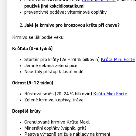
čistá voda a kvalitní krmivo
Krůta Mini Forte
a dále z
používá jiné kokcidiostatikum
!
preventivně podávat vitamínové doplňky
Jaké je krmivo pro bronzovou krůtu při chovu?
Krmivo se liší podle věku:
Krůťata (0–4 týdnů)
Startér pro krůty (26 – 28 % bílkovin)
Krůta Mini Forte
Jemně sekaná zelená píce
Neustálý přístup k čisté vodě
Odrost (5–12 týdnů)
Růstová směs (20–24 % bílkovin)
Krůta Midi Forte
Zelené krmivo, kopřivy, tráva
Dospělé krůty
Granulované krmivo Krůta Maxi,
Minerální doplňky (vápník, grit)
Pastva výrazně snižuje náklady na krmení