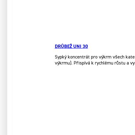
DRŮBEŽ UNI 30
Sypký koncentrát pro výkrm všech katego
výkrmu). Přispívá k rychlému růstu a vy