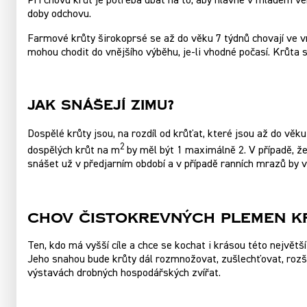
Při chovu krůt je potřeba dbát na to, aby hlavně v mladém 
doby odchovu.
Farmové krůty širokoprsé se až do věku 7 týdnů chovají ve 
mohou chodit do vnějšího výběhu, je-li vhodné počasí. Krůta s
Jak Snášejí Zimu?
Dospělé krůty jsou, na rozdíl od krůťat, které jsou až do věk
2
dospělých krůt na m
by měl být 1 maximálně 2. V případě, ž
snášet už v předjarním období a v případě ranních mrazů by v
CHOV ČISTOKREVNÝCH PLEMEN K
Ten, kdo má vyšší cíle a chce se kochat i krásou této nejvě
Jeho snahou bude krůty dál rozmnožovat, zušlechťovat, rozši
výstavách drobných hospodářských zvířat.