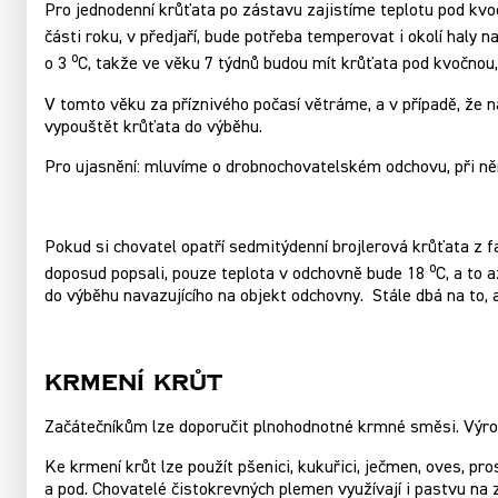
Pro jednodenní krůťata po zástavu zajistíme teplotu pod kv
části roku, v předjaří, bude potřeba temperovat i okolí haly 
o
o 3
C, takže ve věku 7 týdnů budou mít krůťata pod kvočnou,
V tomto věku za příznivého počasí větráme, a v případě, že 
vypouštět krůťata do výběhu.
Pro ujasnění: mluvíme o drobnochovatelském odchovu, při ně
Pokud si chovatel opatří sedmitýdenní brojlerová krůťata z f
o
doposud popsali, pouze teplota v odchovně bude 18
C, a to 
do výběhu navazujícího na objekt odchovny. Stále dbá na to,
Krmení krůt
Začátečníkům lze doporučit plnohodnotné krmné směsi. Výrob
Ke krmení krůt lze použít pšenici, kukuřici, ječmen, oves, pr
a pod. Chovatelé čistokrevných plemen využívají i pastvu na 