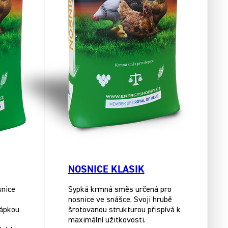
NOSNICE KLASIK
snice
Sypká krmná směs určená pro
nosnice ve snášce. Svoji hrubě
řápkou
šrotovanou strukturou přispívá k
maximální užitkovosti.