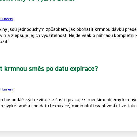
e Humeni
viny jsou jednoduchým způsobem, jak obohatit krmnou dávku předev
ivin a zlepšuje jejich využitelnost. Nejde však o náhradu kompletn
žití.
t krmnou směs po datu expirace?
e Humeni
h hospodářských zvířat se často pracuje s menšími objemy krmných
bo sypké směsi i po datu (expirace) minimální trvanlivosti. Lze ta