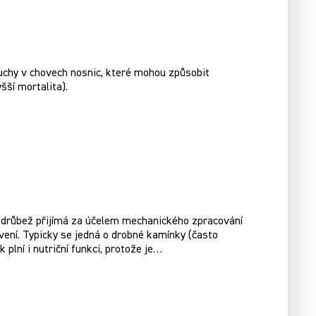
ruchy v chovech nosnic, které mohou způsobit
šší mortalita).
ý drůbež přijímá za účelem mechanického zpracování
vení. Typicky se jedná o drobné kamínky (často
plní i nutriční funkci, protože je…