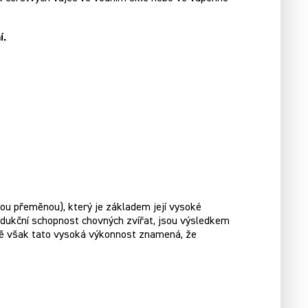
í.
u přeměnou), který je základem její vysoké
rodukční schopnost chovných zvířat, jsou výsledkem
ně však tato vysoká výkonnost znamená, že