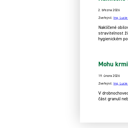
2. března 2026
Zveřejnil:
Ing. Luci
Naklíčené obilo
stravitelnost ž
hygienickém pou
Mohu krmi
19. února 2026
Zveřejnil:
Ing. Luci
V drobnochovec
část granulí ne