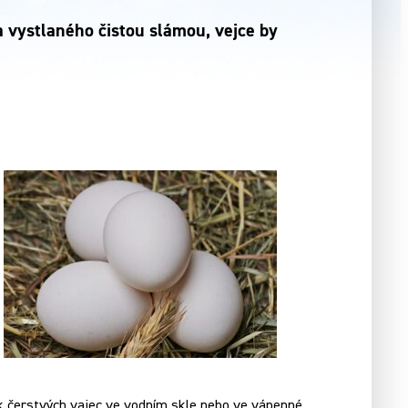
 vystlaného čistou slámou, vejce by
ek čerstvých vajec ve vodním skle nebo ve vápenné