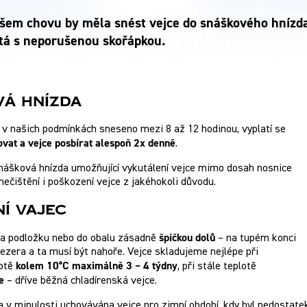
ašem chovu by měla snést vejce do snáškového hnízda
stá s neporušenou skořápkou.
vá hnízda
e v našich podmínkách sneseno mezi 8 až 12 hodinou, vyplatí se
vat a vejce posbírat alespoň 2x denně
.
nášková hnízda umožňující vykutálení vejce mimo dosah nosnice
nečištění i poškození vejce z jakéhokoli důvodu.
í vajec
špičkou dolů
na podložku nebo do obalu zásadně
– na tupém konci
zera a ta musí být nahoře. Vejce skladujeme nejlépe při
kolem 10°C maximálně 3 – 4 týdny
lotě
, při stále teplotě
e
– dříve běžná chladírenská vejce.
 v minulosti uchovávána vejce pro zimní období, kdy byl nedostat