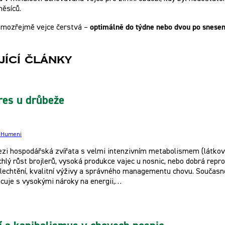
měsíců.
optimálně do týdne nebo dvou po snesen
samozřejmě vejce čerstvá –
jící články
res u drůbeže
e Humeni
ezi hospodářská zvířata s velmi intenzivním metabolismem (látkovo
chlý růst brojlerů, vysoká produkce vajec u nosnic, nebo dobrá rep
lechtění, kvalitní výživy a správného managementu chovu. Součas
cuje s vysokými nároky na energii,…