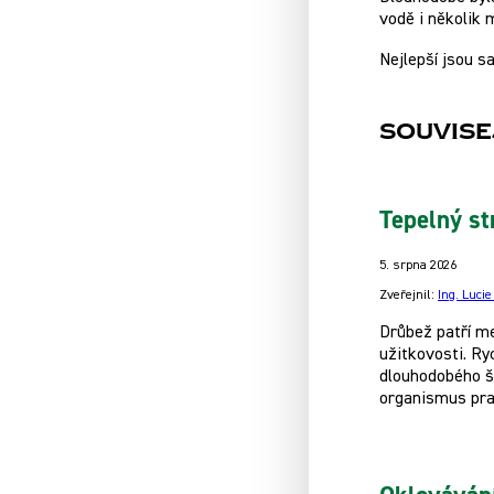
vodě i několik 
Nejlepší jsou 
Souvise
Tepelný st
5. srpna 2026
Zveřejnil:
Ing. Luci
Drůbež patří m
užitkovosti. Ry
dlouhodobého š
organismus pra