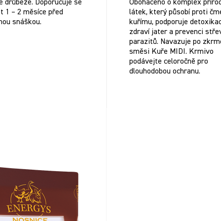
e drůbeže. Doporučuje se
Obohaceno o komplex přírod
 1 – 2 měsíce před
látek, který působí proti čm
nou snáškou.
kuřímu, podporuje detoxikac
zdraví jater a prevenci stře
parazitů. Navazuje po zkrm
směsi Kuře MIDI. Krmivo
podávejte celoročně pro
dlouhodobou ochranu.