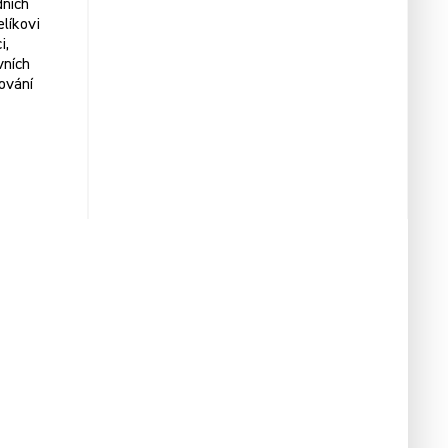
ních
elíkovi
i,
vních
ování