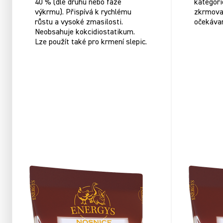
40 % (dle druhu nebo fáze
kategori
výkrmu). Přispívá k rychlému
zkrmovat
růstu a vysoké zmasilosti.
očekáva
Neobsahuje kokcidiostatikum.
Lze použít také pro krmení slepic.