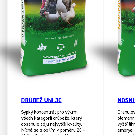
DRŮBEŽ UNI 30
NOSNI
Sypký koncentrát pro výkrm
Granulo
všech kategorií drůbeže, který
plemenné
obsahuje sóju nejvyšší kvality.
vyšší lí
Míchá se s obilím v poměru 20 –
embrya. 