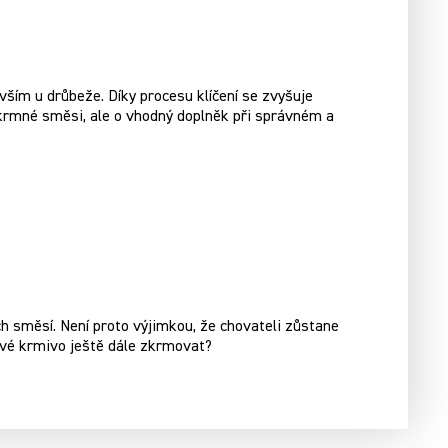
ším u drůbeže. Díky procesu klíčení se zvyšuje
í krmné směsi, ale o vhodný doplněk při správném a
 směsí. Není proto výjimkou, že chovateli zůstane
kové krmivo ještě dále zkrmovat?