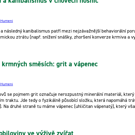
 a kanibalismus v chovech nosnic
e Humeni
 a následný kanibalismus patří mezi nejzávažnější behaviorální po
ickou ztrátu (např. snížení snášky, zhoršení konverze krmiva a vy
 krmných směsích: grit a vápenec
e Humeni
ovů se pojmem grit označuje nerozpustný minerální materiál, kter
ím traktu. Jde tedy o fyzikálně působící složku, která napomáhá trá
). Na druhé straně tu máme vápenec (uhličitan vápenatý), který však 
obiloviny ve výživě zvířat