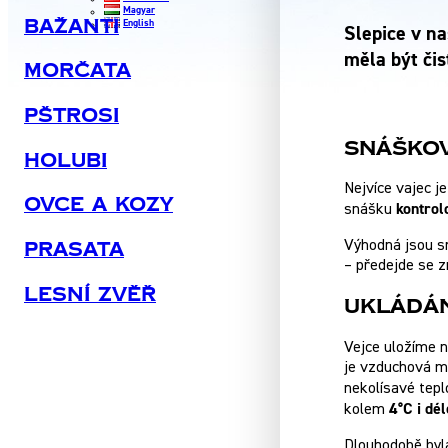
Magyar
Bažanti
English
Slepice v n
měla být či
Morčata
Pštrosi
Snáško
Holubi
Nejvíce vajec j
Ovce A Kozy
kontrolo
snášku
Prasata
Výhodná jsou s
– předejde se z
Lesní Zvěř
Ukládán
Vejce uložíme 
je vzduchová me
nekolísavé tep
4°C i dél
kolem
Dlouhodobě byla