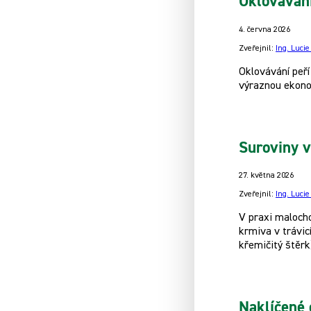
Oklovávání
4. června 2026
Zveřejnil:
Ing. Luci
Oklovávání peří
výraznou ekonom
Suroviny v
27. května 2026
Zveřejnil:
Ing. Luci
V praxi maloch
krmiva v trávic
křemičitý štěrk
Naklíčené 