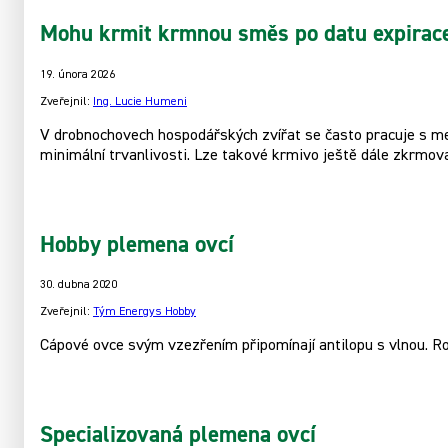
Mohu krmit krmnou směs po datu expirac
19. února 2026
Zveřejnil:
Ing. Lucie Humeni
V drobnochovech hospodářských zvířat se často pracuje s men
minimální trvanlivosti. Lze takové krmivo ještě dále zkrmov
Hobby plemena ovcí
30. dubna 2020
Zveřejnil:
Tým Energys Hobby
Cápové ovce svým vzezřením připomínají antilopu s vlnou. 
Specializovaná plemena ovcí