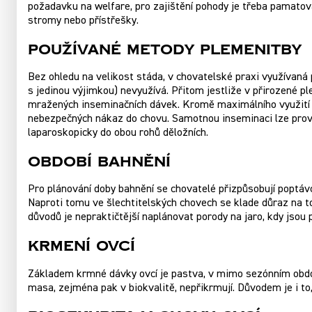
požadavku na welfare, pro zajištění pohody je třeba pamatova
stromy nebo přístřešky.
Používané metody plemenitby
Bez ohledu na velikost stáda, v chovatelské praxi využívaná
s jedinou výjimkou) nevyužívá. Přitom jestliže v přirozené pl
mražených inseminačních dávek. Kromě maximálního využití n
nebezpečných nákaz do chovu. Samotnou inseminaci lze prové
laparoskopicky do obou rohů děložních.
Období bahnění
Pro plánování doby bahnění se chovatelé přizpůsobují poptávce
Naproti tomu ve šlechtitelských chovech se klade důraz na to
důvodů je nepraktičtější naplánovat porody na jaro, kdy jsou 
Krmení ovcí
Základem krmné dávky ovcí je pastva, v mimo sezónním období
masa, zejména pak v biokvalitě, nepřikrmují. Důvodem je i to