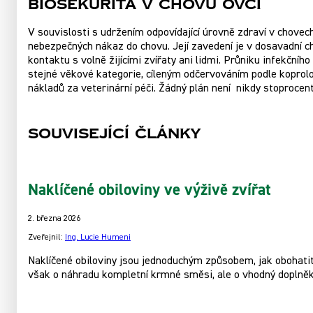
Biosekurita v chovu ovcí
V souvislosti s udržením odpovídající úrovně zdraví v chovech
nebezpečných nákaz do chovu. Její zavedení je v dosavadní 
kontaktu s volně žijícími zvířaty ani lidmi. Průniku infekčn
stejné věkové kategorie, cíleným odčervováním podle koprol
nákladů za veterinární péči. Žádný plán není nikdy stoprocent
Související články
Naklíčené obiloviny ve výživě zvířat
2. března 2026
Zveřejnil:
Ing. Lucie Humeni
Naklíčené obiloviny jsou jednoduchým způsobem, jak obohatit 
však o náhradu kompletní krmné směsi, ale o vhodný doplněk