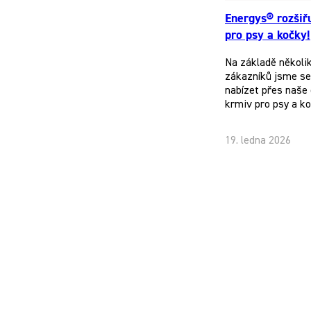
Energys® rozšiř
pro psy a kočky!
Na základě několi
zákazníků jsme se 
nabízet přes naše 
krmiv pro psy a k
19. ledna 2026