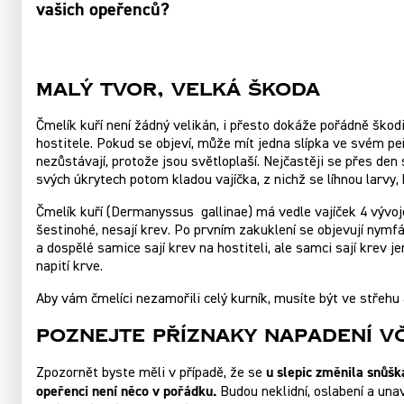
vašich opeřenců?
Malý tvor, velká škoda
Čmelík kuří není žádný velikán, i přesto dokáže pořádně škodit
hostitele. Pokud se objeví, může mít jedna slípka ve svém peř
nezůstávají, protože jsou světloplaší. Nejčastěji se přes den 
svých úkrytech potom kladou vajíčka, z nichž se líhnou larv
Čmelík kuří (Dermanyssus gallinae) má vedle vajíček 4 vývoj
šestinohé, nesají krev. Po prvním zakuklení se objevují nymf
a dospělé samice sají krev na hostiteli, ale samci sají krev je
napití krve.
Aby vám čmelíci nezamořili celý kurník, musíte být ve střehu
Poznejte příznaky napadení v
u slepic změnila snůšk
Zpozornět byste měli v případě, že se
opeřenci není něco v pořádku.
Budou neklidní, oslabení a una