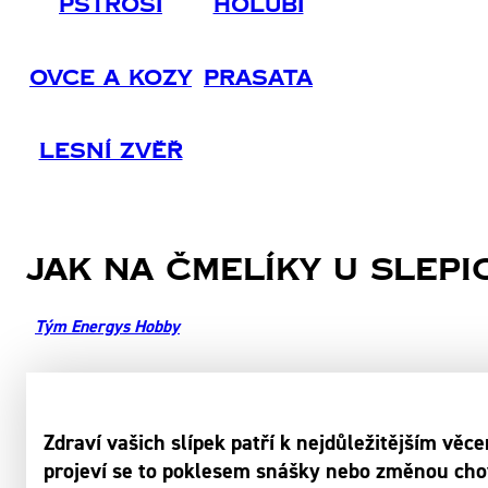
Pštrosi
Holubi
Ovce A Kozy
Prasata
Lesní Zvěř
Jak na čmelíky u slepi
Tým Energys Hobby
Zdraví vašich slípek patří k nejdůležitějším vě
projeví se to poklesem snášky nebo změnou chová