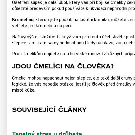
Ošetření slípek je další úkol, který vás při boji se čmelíky ček
důležité především pokud používáte k likvidaci nepřírodní pr
Křemelinu
, kterou jste použili na čištění kurníku, můžete z
vetřete jim křemelinu do peří.
Nač vymýšlet složitosti, když vám pro tento účel skvěle pos
slepice tam, kam samy nedosáhnou (tedy na hlavu, záda nebo 
Proti čmelíkům najdete na trhu velké množství různých přípra
Jdou čmelíci na člověka?
Čmelíci mohou napadnout nejen slepice, ale také další druhy 
logické, že vás napadla otázka, jestli je člověk před čmelík
místě kůže.
Související články
Tepelný stres u drůbeže