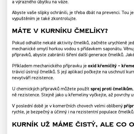
a výrazného úbytku na váze.
Abyste vaše slípky ochránili, je třeba dbát na prevenci. Tou 
vypuštěním je také zkontrolujte.
Máte v kurníku čmelíky?
Pokud odhalíte nekalé aktivity čmelíků, začněte urychleně jed
mechanické omytí horkou vodou s přídavkem saponátu. Věnuj
přípravků, abyste zabránili šíření další generace čmelíků. Jak
oxid křemičitý – křeme
Příkladem mechanického přípravku je
trávicí ústrojí čmelíků. S její aplikací počkejte na uschnutí 
nevytváří rezistence.
sprej proti čmelíkům
U chemických přípravků můžete použít
ně rezistence. Stejně jako u křemeliny vyčkejte, až povrchy u
příp
V poslední době je v komerčních chovech velmi oblíbený
rychle, je bezpečný a účinný i na rezistentní populace čmelík
Kurník už máme čistý, ale co o