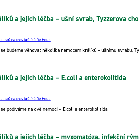
líků a jejich léčba – ušní svrab, Tyzzerova cho
alistů na chov králíků De Heus
 se budeme věnovat několika nemocem králíků – ušnímu svrabu, Ty
íků a jejich léčba – E.coli a enterokolitida
alistů na chov králíků De Heus
se podíváme na dvě nemoci – E.coli a enterokolitida
líků a jejich léčba – myxomatóza, infekční rý