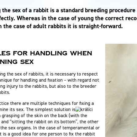
the sex of a rabbit is a standard breeding procedure
ectly. Whereas in the case of young the correct recog
n the case of adult rabbits it is straight-forward.
les for handling when
ning sex
g the sex of rabbits, it is necessary to respect
hnique for handling and fixation – with regard not
ng injury to the rabbits, but also to the breeder
bbits.
ctice there are multiple techniques for fixing a
mine its sex. The simplest solution is
m grasping of the skin on the back (with the
and “sitting the rabbit on its bottom”, the other
the sex organs. In the case of temperamental or
it is a good idea for one person to fix the rabbit