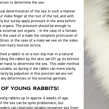
erson to determine the sex.
ual determination of the sex in such a manner
r index finger at the root of the tail, and with
ly but surely apply pressure in the area before
x organs. The pressure should be enough to
e external sex organs – in the case of a female
, in the case of a male the complete protrusion of
ddition, in the case of a male we see on the sides
non-hairy testicle scrota.
thod a rabbit is on a non-slip mat in a natural
lding the rabbit by the skin, we lift up its bottom
er hand to determine the sex. This older method
uitable, as during it the rabbit can more easily
arily by palpation in this position we are not
 any deformities of the external genitals.
of young rabbits!
young rabbits up to approx. 6 weeks of age,
f the sex can be quite problematic, but
eders can relatively reliably recognise sex from