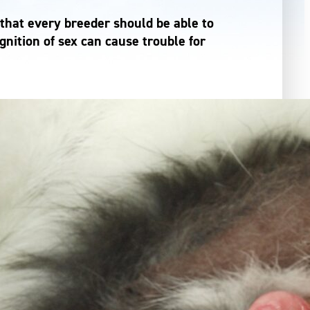
 that every breeder should be able to
nition of sex can cause trouble for