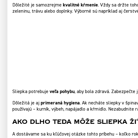
kvalitné kŕmenie
Dôležité je samozrejme
. Vždy sa držte toh
zeleninu, trávu alebo doplnky. Výborné sú napríklad aj čerst
veľa pohybu
Sliepka potrebuje
, aby bola zdravá. Zabezpečte 
primeraná hygiena
Dôležitá je aj
. Ak necháte sliepky v špina
používajú – kurník, výbeh, napájadlo a kŕmidlo. Nezabudnite r
Ako dlho teda môže sliepka ži
A dostávame sa ku kľúčovej otázke tohto príbehu – koľko rok