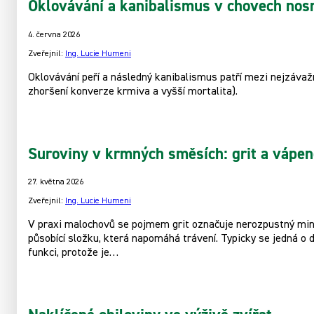
Oklovávání a kanibalismus v chovech nos
4. června 2026
Zveřejnil:
Ing. Lucie Humeni
Oklovávání peří a následný kanibalismus patří mezi nejzávaž
zhoršení konverze krmiva a vyšší mortalita).
Suroviny v krmných směsích: grit a vápen
27. května 2026
Zveřejnil:
Ing. Lucie Humeni
V praxi malochovů se pojmem grit označuje nerozpustný miner
působící složku, která napomáhá trávení. Typicky se jedná o 
funkci, protože je…