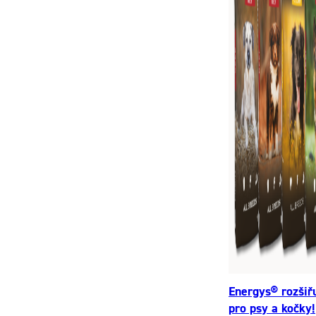
Energys® rozšiř
pro psy a kočky!