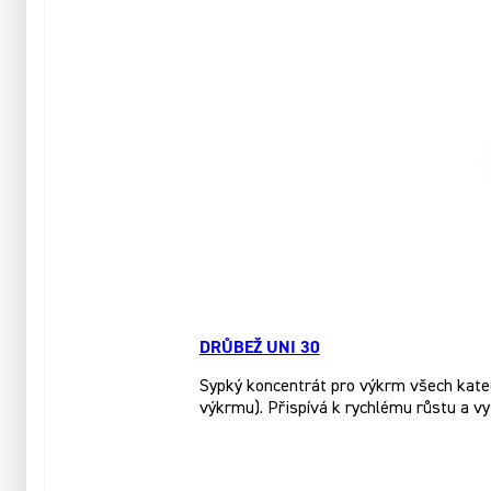
DRŮBEŽ UNI 30
Sypký koncentrát pro výkrm všech katego
výkrmu). Přispívá k rychlému růstu a vy