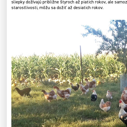
sliepky dožívajú približne štyroch až piatich rokov, ale samo
starostlivosti, môžu sa dožiť až desiatich rokov.