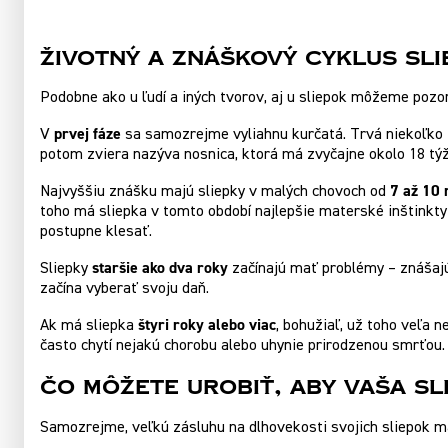
Životný a znáškový cyklus sl
Podobne ako u ľudí a iných tvorov, aj u sliepok môžeme pozo
prvej fáze
V
sa samozrejme vyliahnu kurčatá. Trvá niekoľko t
potom zviera nazýva nosnica, ktorá má zvyčajne okolo 18 týž
7 až 10 
Najvyššiu znášku majú sliepky v malých chovoch od
toho má sliepka v tomto období najlepšie materské inštinkty
postupne klesať.
staršie ako dva roky
Sliepky
začínajú mať problémy – znášajú
začína vyberať svoju daň.
štyri roky alebo viac
Ak má sliepka
, bohužiaľ, už toho veľa 
často chytí nejakú chorobu alebo uhynie prirodzenou smrťou.
Čo môžete urobiť, aby vaša sl
Samozrejme, veľkú zásluhu na dlhovekosti svojich sliepok má