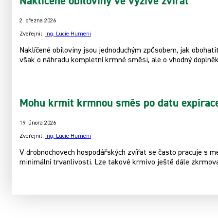
Naklíčené obiloviny ve výživě zvířat
2. března 2026
Zveřejnil:
Ing. Lucie Humeni
Naklíčené obiloviny jsou jednoduchým způsobem, jak obohatit 
však o náhradu kompletní krmné směsi, ale o vhodný doplněk
Mohu krmit krmnou směs po datu expirac
19. února 2026
Zveřejnil:
Ing. Lucie Humeni
V drobnochovech hospodářských zvířat se často pracuje s men
minimální trvanlivosti. Lze takové krmivo ještě dále zkrmov