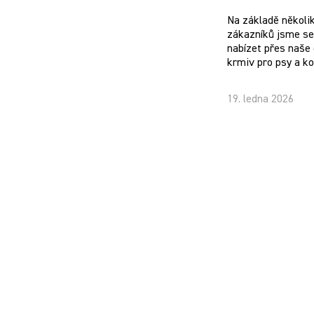
Na základě několi
zákazníků jsme se 
nabízet přes naše 
krmiv pro psy a k
19. ledna 2026