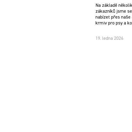
Na základě několi
zákazníků jsme se 
nabízet přes naše 
krmiv pro psy a k
19. ledna 2026