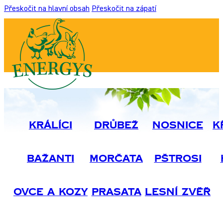
Přeskočit na hlavní obsah
Přeskočit na zápatí
Králíci
Drůbež
Nosnice
K
Bažanti
Morčata
Pštrosi
Ovce A Kozy
Prasata
Lesní Zvěř