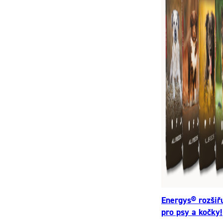
Energys® rozšiř
pro psy a kočky!