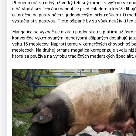
Plemeno má stredný až veľký telesný rámec s výškou v kohúti
dlhá vlnitá srsť chráni mangalice pred chladom a keďže líha
celoročne na pastvinách s jednoduchými prístreškami. O maďa
vystačia si s pastvou. Tieto ošípané by sa však neuživili 
Mangalica sa vyznačuje nízkou plodnosťou s piatimi až ôsmi
konvenčne vykrmovanými genotypmi ošípaných dosahujú jatočnú 
veku 15 mesiacov. Naproti tomu v komerčných chovoch ošípan
mesiacoch! Na druhej strane magalica kompenzuje svoju nižš
ktoré sa používa na výrobu tradičných maďarských špecialít,