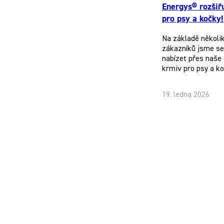
Energys® rozšiř
pro psy a kočky!
Na základě několi
zákazníků jsme se 
nabízet přes naše 
krmiv pro psy a k
19. ledna 2026