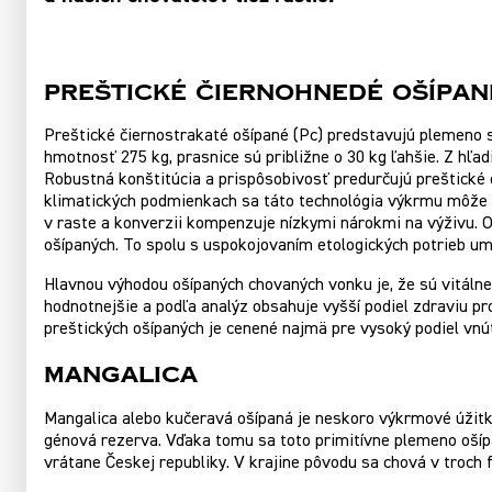
Preštické čiernohnedé ošípan
Preštické čiernostrakaté ošípané (Pc) predstavujú plemeno
hmotnosť 275 kg, prasnice sú približne o 30 kg ľahšie. Z hľa
Robustná konštitúcia a prispôsobivosť predurčujú preštické
klimatických podmienkach sa táto technológia výkrmu môže po
v raste a konverzii kompenzuje nízkymi nárokmi na výživu. 
ošípaných. To spolu s uspokojovaním etologických potrieb u
Hlavnou výhodou ošípaných chovaných vonku je, že sú vitálne
hodnotnejšie a podľa analýz obsahuje vyšší podiel zdraviu p
preštických ošípaných je cenené najmä pre vysoký podiel vn
Mangalica
Mangalica alebo kučeravá ošípaná je neskoro výkrmové úžit
génová rezerva. Vďaka tomu sa toto primitívne plemeno ošípa
vrátane Českej republiky. V krajine pôvodu sa chová v troch 