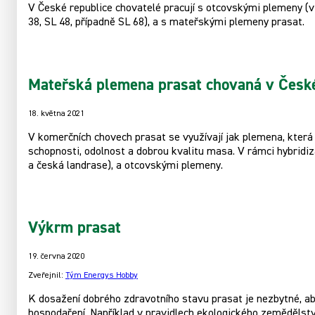
V České republice chovatelé pracují s otcovskými plemeny (v
38, SL 48, případně SL 68), a s mateřskými plemeny prasat.
Mateřská plemena prasat chovaná v České
18. května 2021
V komerčních chovech prasat se využívají jak plemena, kter
schopnosti, odolnost a dobrou kvalitu masa. V rámci hybridiz
a česká landrase), a otcovskými plemeny.
Výkrm prasat
19. června 2020
Zveřejnil:
Tým Energys Hobby
K dosažení dobrého zdravotního stavu prasat je nezbytné, ab
hospodaření. Například v pravidlech ekologického zemědělstv