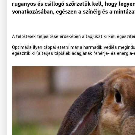
ruganyos és csillogó szőrzetük kell, hogy legye
vonatkozásában, egészen a színéig és a mintázatá
A feltételek teljesítése érdekében a tápjukat ki kell egészít
Optimális ilyen táppal etetni már a harmadik vedlés megindul
egészítik ki (a teljes táplálék adagjának fehérje- és energia