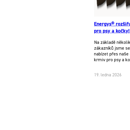
Energys® rozšiř
pro psy a kočky!
Na základě několi
zákazníků jsme se 
nabízet přes naše 
krmiv pro psy a k
19. ledna 2026