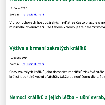
19. února 2026
Zveřejnil:
Ing. Lucie Humeni
V drobnochovech hospodářských zvířat se často pracuje s men
minimální trvanlivosti. Lze takové krmivo ještě dále zkrmov
Výživa a krmení zakrslých králíků
10. dubna 2024
Zveřejnil:
Ing. Lucie Humeni
Chov zakrslých králíků jako domácích mazlíčků získává stále v
králíci jsou také velmi přátelští, takže se není čemu divit, že s
Nemoci králíků a jejich léčba – ušní svrab