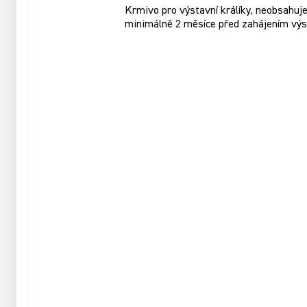
Krmivo pro výstavní králíky, neobsahuje 
minimálně 2 měsíce před zahájením výs