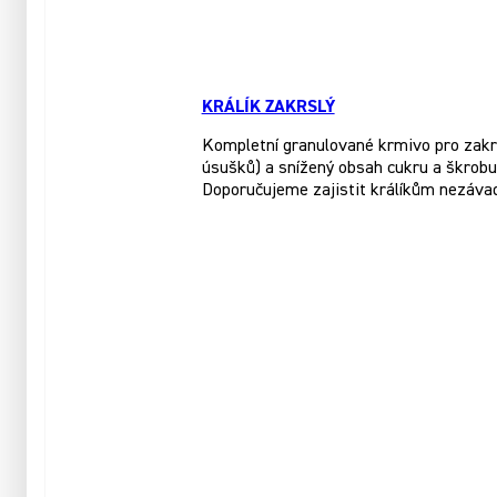
KRÁLÍK ZAKRSLÝ
Kompletní granulované krmivo pro zakrsl
úsušků) a snížený obsah cukru a škrobu.
Doporučujeme zajistit králíkům nezáva