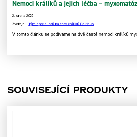
Nemoci králíků a jejich léčba – myxomatóz
2. srpna 2022
Zveřejnil:
Tým specialistů na chov králíků De Heus
V tomto článku se podíváme na dvě časté nemoci králíků my
Související produkty