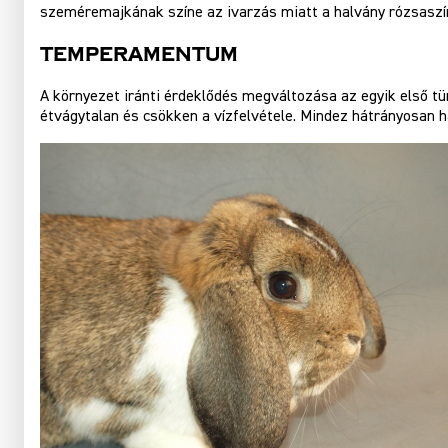
szeméremajkának színe az ivarzás miatt a halvány rózsaszíntő
Temperamentum
A környezet iránti érdeklődés megváltozása az egyik első tü
étvágytalan és csökken a vízfelvétele. Mindez hátrányosan h