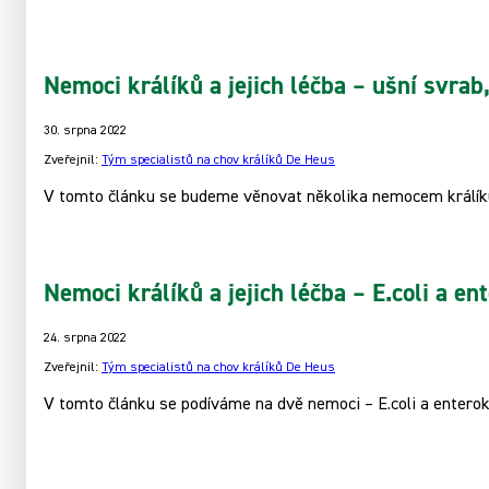
Nemoci králíků a jejich léčba – ušní svrab
30. srpna 2022
Zveřejnil:
Tým specialistů na chov králíků De Heus
V tomto článku se budeme věnovat několika nemocem králíků
Nemoci králíků a jejich léčba – E.coli a ent
24. srpna 2022
Zveřejnil:
Tým specialistů na chov králíků De Heus
V tomto článku se podíváme na dvě nemoci – E.coli a enterok