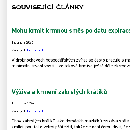
Související články
Mohu krmit krmnou směs po datu expirac
19. února 2026
Zveřejnil:
Ing. Lucie Humeni
V drobnochovech hospodářských zvířat se často pracuje s men
minimální trvanlivosti. Lze takové krmivo ještě dále zkrmov
Výživa a krmení zakrslých králíků
10. dubna 2024
Zveřejnil:
Ing. Lucie Humeni
Chov zakrslých králíků jako domácích mazlíčků získává stále v
králíci jsou také velmi přátelští, takže se není čemu divit, že s