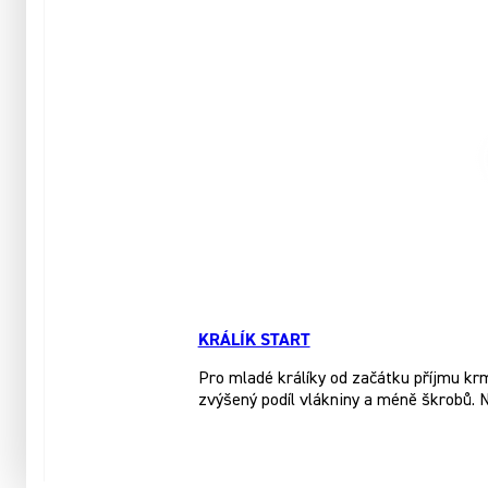
KRÁLÍK START
Pro mladé králíky od začátku příjmu kr
zvýšený podíl vlákniny a méně škrobů. 