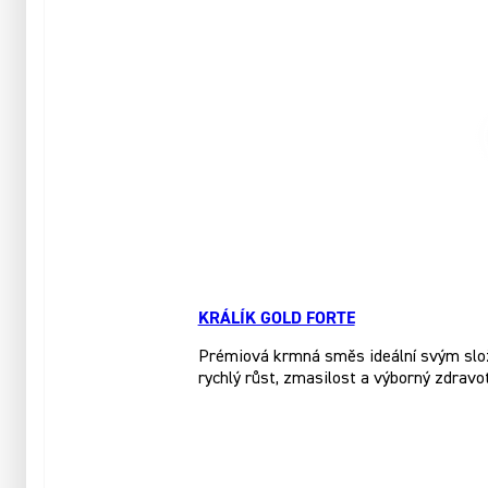
KRÁLÍK GOLD FORTE
Prémiová krmná směs ideální svým slože
rychlý růst, zmasilost a výborný zdravo