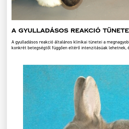
A gyulladásos reakció tünete
A gyulladásos reakció általános klinikai tünetei a megnagyob
konkrét betegségtől függően eltérő intenzitásúak lehetnek, és