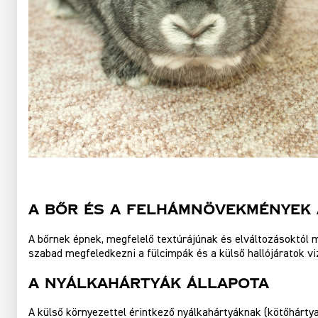
A Bőr És A Felhámnövekmények
A bőrnek épnek, megfelelő textúrájúnak és elváltozásoktól 
szabad megfeledkezni a fülcimpák és a külső hallójáratok vi
A Nyálkahártyák Állapota
A külső környezettel érintkező nyálkahártyáknak (kötőhártya