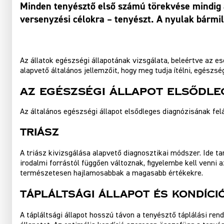
Minden tenyésztő első számú törekvése mindig a
versenyzési célokra – tenyészt. A nyulak bármil
Az állatok egészségi állapotának vizsgálata, beleértve az es
alapvető általános jellemzőit, hogy meg tudja ítélni, egészsé
Az egészségi állapot elsődle
Az általános egészségi állapot elsődleges diagnózisának fel
Triász
A triász kivizsgálása alapvető diagnosztikai módszer. Ide t
irodalmi forrástól függően változnak, figyelembe kell venni a
természetesen hajlamosabbak a magasabb értékekre.
Tápláltsági Állapot És Kondíci
A tápláltsági állapot hosszú távon a tenyésztő táplálási rend