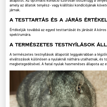
állapotot. Az optimális kondíció szorosan összefügg a tenyészt
amely az állatok tenyész- vagy kiállítási kondíciójának kö
járnak.
A Testtartás És A Járás Értéke
Értékeljük továbbá az egyed testtartását és járását A kóros j
spektrumára.
A Természetes Testnyílások Ál
A természetes testnyílások állapotát leggyakrabban a légző
elváltozások különösen a nyulaknál náthára utalhatnak, és t
megbetegedésével. A fiatal nyulak hasmenéses állapota az el