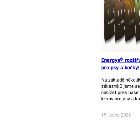
Energys® rozšiř
pro psy a kočky!
Na základě několi
zákazníků jsme se 
nabízet přes naše 
krmiv pro psy a k
19. ledna 2026