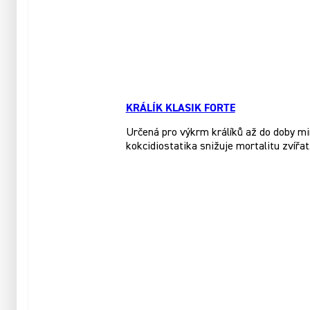
KRÁLÍK KLASIK FORTE
Určená pro výkrm králíků až do doby mi
kokcidiostatika snižuje mortalitu zvířat