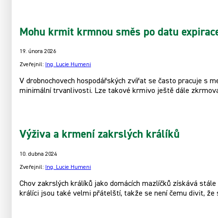
Mohu krmit krmnou směs po datu expirac
19. února 2026
Zveřejnil:
Ing. Lucie Humeni
V drobnochovech hospodářských zvířat se často pracuje s men
minimální trvanlivosti. Lze takové krmivo ještě dále zkrmov
Výživa a krmení zakrslých králíků
10. dubna 2024
Zveřejnil:
Ing. Lucie Humeni
Chov zakrslých králíků jako domácích mazlíčků získává stále v
králíci jsou také velmi přátelští, takže se není čemu divit, že s