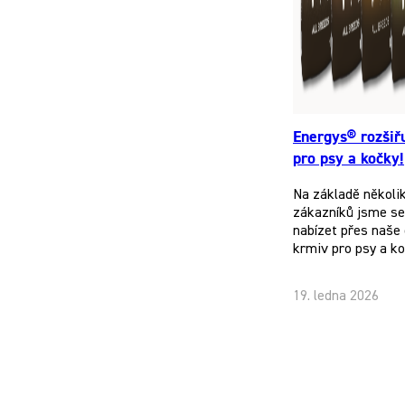
Energys® rozšiř
pro psy a kočky!
Na základě několi
zákazníků jsme se 
nabízet přes naše 
krmiv pro psy a k
19. ledna 2026