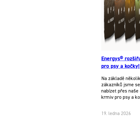
Energys® rozšiř
pro psy a kočky!
Na základě několi
zákazníků jsme se 
nabízet přes naše 
krmiv pro psy a k
19. ledna 2026