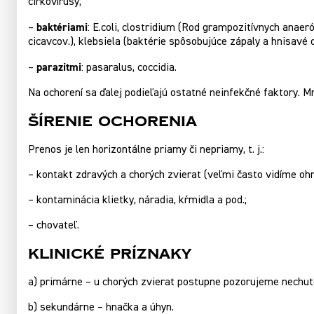
cirkovírusy;
baktériami
–
: E.coli, clostridium (Rod grampozitívnych anaer
cicavcov.), klebsiela (baktérie spôsobujúce zápaly a hnisavé 
parazitmi
–
: pasaralus, coccidia.
Na ochorení sa ďalej podieľajú ostatné neinfekčné faktory. M
Šírenie ochorenia
Prenos je len horizontálne priamy či nepriamy, t. j.:
– kontakt zdravých a chorých zvierat (veľmi často vidíme oh
– kontaminácia klietky, náradia, kŕmidla a pod.;
– chovateľ.
Klinické príznaky
a) primárne – u chorých zvierat postupne pozorujeme nechuten
b) sekundárne – hnačka a úhyn.