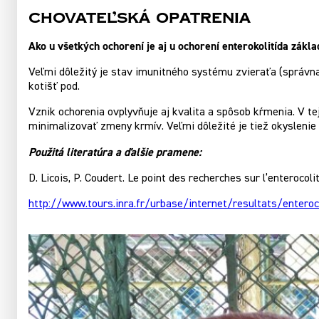
Chovateľská opatrenia
Ako u všetkých ochorení je aj u ochorení enterokolitída zákl
Veľmi dôležitý je stav imunitného systému zvieraťa (správna
kotišť pod.
Vznik ochorenia ovplyvňuje aj kvalita a spôsob kŕmenia. V t
minimalizovať zmeny krmív. Veľmi dôležité je tiež okyslenie 
Použitá literatúra a ďalšie pramene:
D. Licois, P. Coudert. Le point des recherches sur l’enterocol
http://www.tours.inra.fr/urbase/internet/resultats/enteroc