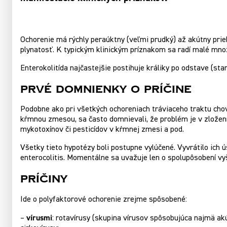
Ochorenie má rýchly peraúktny (veľmi prudký) až akútny prie
plynatosť. K typickým klinickým príznakom sa radí malé mno
Enterokolitída najčastejšie postihuje králiky po odstave (star
Prvé domnienky o príčine
Podobne ako pri všetkých ochoreniach tráviaceho traktu chov
kŕmnou zmesou, sa často domnievali, že problém je v zložení,
mykotoxínov či pesticídov v kŕmnej zmesi a pod.
Všetky tieto hypotézy boli postupne vylúčené. Vyvrátilo ich 
enterocolitis. Momentálne sa uvažuje len o spolupôsobení vy
Príčiny
Ide o polyfaktorové ochorenie zrejme spôsobené:
vírusmi
–
: rotavírusy (skupina vírusov spôsobujúca najmä ak