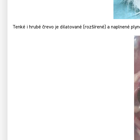
Tenké i hrubé črevo je dilatované (rozšírené) a naplnené ply