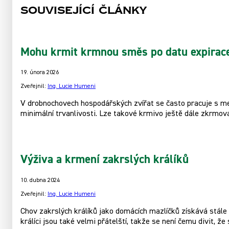
Související články
Mohu krmit krmnou směs po datu expirac
19. února 2026
Zveřejnil:
Ing. Lucie Humeni
V drobnochovech hospodářských zvířat se často pracuje s men
minimální trvanlivosti. Lze takové krmivo ještě dále zkrmov
Výživa a krmení zakrslých králíků
10. dubna 2024
Zveřejnil:
Ing. Lucie Humeni
Chov zakrslých králíků jako domácích mazlíčků získává stále v
králíci jsou také velmi přátelští, takže se není čemu divit, že s