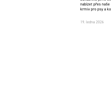
nabízet přes naše 
krmiv pro psy a k
19. ledna 2026