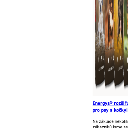
Energys® rozšiř
pro psy a kočky!
Na základě několi
zákazníků jsme se 