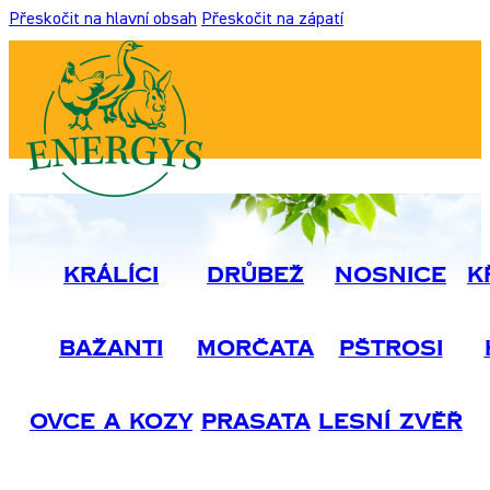
Přeskočit na hlavní obsah
Přeskočit na zápatí
Králíci
Drůbež
Nosnice
K
Bažanti
Morčata
Pštrosi
Ovce A Kozy
Prasata
Lesní Zvěř