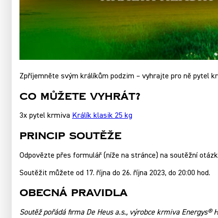
Zpříjemněte svým králíkům podzim – vyhrajte pro ně pytel krm
Co můžete vyhrát?
3x pytel krmiva
Králík klasik 25 kg
Princip soutěže
Odpovězte přes formulář (níže na stránce) na soutěžní otáz
Soutěžit můžete od 17. října do 26. října 2023, do 20:00 hod.
Obecná pravidla
Soutěž pořádá firma De Heus a.s., výrobce krmiva Energys® Ho