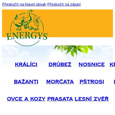
Přeskočit na hlavní obsah
Přeskočit na zápatí
Králíci
Drůbež
Nosnice
K
Bažanti
Morčata
Pštrosi
Ovce A Kozy
Prasata
Lesní Zvěř