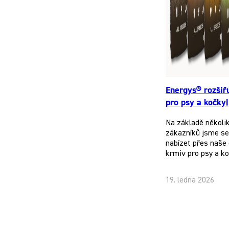
Energys® rozšiř
pro psy a kočky!
Na základě několi
zákazníků jsme se 
nabízet přes naše 
krmiv pro psy a k
19. ledna 2026