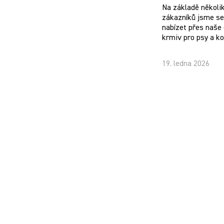
Na základě několi
zákazníků jsme se 
nabízet přes naše 
krmiv pro psy a k
19. ledna 2026