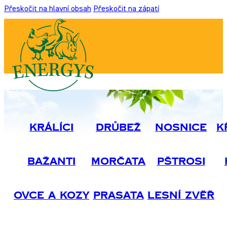
Přeskočit na hlavní obsah
Přeskočit na zápatí
Králíci
Drůbež
Nosnice
K
Bažanti
Morčata
Pštrosi
Ovce A Kozy
Prasata
Lesní Zvěř