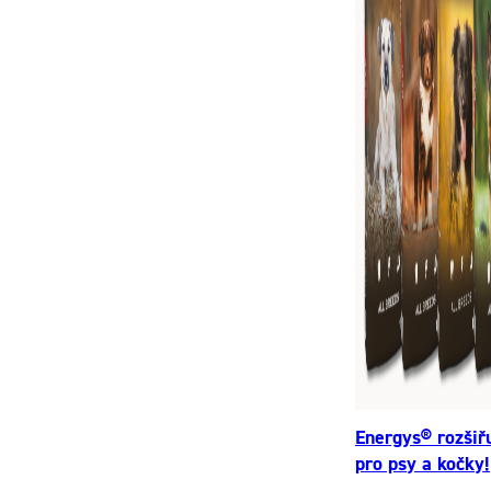
Energys® rozšiř
pro psy a kočky!