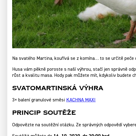
Na svatého Martina, kouřívá se z komína… to se určitě peče
Husa vám pěkně poroste s naší výhrou, stačí jen správně od
růst a kvalitu masa. Hody pak můžete mít, kdykoliv budete ch
SVATOMARTINSKÁ VÝHRA
3× balení granulové směsi
KACHNA MAXI
PRINCIP SOUTĚŽE
Odpovězte na soutěžní otázku. Ze správných odpovědí vyber
16. 10. 2020, do 20:00 hod.