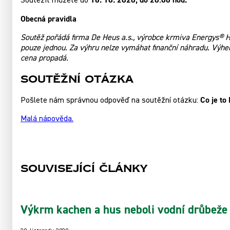
Soutěžit můžete do
Obecná pravidla
Soutěž pořádá firma De Heus a.s., výrobce krmiva Energys® Ho
pouze jednou. Za výhru nelze vymáhat finanční náhradu. Výhe
cena propadá.
SOUTĚŽNÍ OTÁZKA
Co je t
Pošlete nám správnou odpověď na soutěžní otázku:
Malá nápověda.
Související články
Výkrm kachen a hus neboli vodní drůbeže