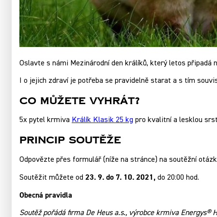
Oslavte s námi Mezinárodní den králíků, který letos připadá na
I o jejich zdraví je potřeba se pravidelně starat a s tím souv
Co můžete vyhrát?
5x pytel krmiva
Králík Klasik 25 kg
pro kvalitní a lesklou srst
Princip soutěže
Odpovězte přes formulář (níže na stránce) na soutěžní otáz
23. 9. do 7. 10. 2021,
Soutěžit můžete od
do 20:00 hod.
Obecná pravidla
Soutěž pořádá firma De Heus a.s., výrobce krmiva Energys® Ho