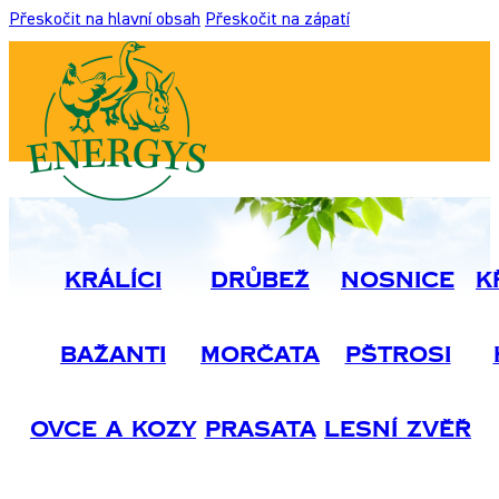
Přeskočit na hlavní obsah
Přeskočit na zápatí
Králíci
Drůbež
Nosnice
K
Bažanti
Morčata
Pštrosi
Ovce A Kozy
Prasata
Lesní Zvěř