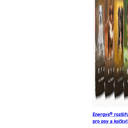
Energys® rozšiř
pro psy a kočky!