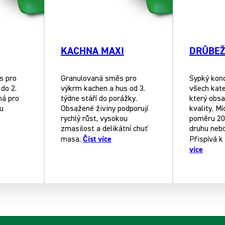
KACHNA MAXI
DRŮBEŽ
s pro
Granulovaná směs pro
Sypký kon
do 2.
výkrm kachen a hus od 3.
všech kate
ná pro
týdne stáří do porážky.
který obsa
ou
Obsažené živiny podporují
kvality. Mí
rychlý růst, vysokou
poměru 20 
zmasilost a delikátní chuť
druhu nebo
Číst více
masa.
Přispívá 
více