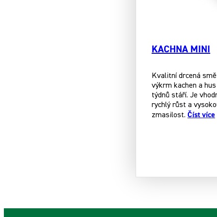
KACHNA MINI
Kvalitní drcená smě
výkrm kachen a hus 
týdnů stáří. Je vhod
rychlý růst a vysok
Číst více
zmasilost.