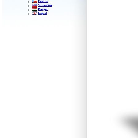
Čeština
Slovenčina
Magyar
English