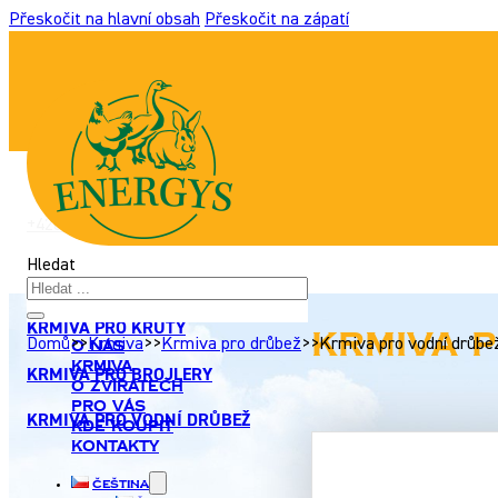
Přeskočit na hlavní obsah
Přeskočit na zápatí
+420 517 307 701
|
info@energyshobby.cz
Hledat
KRMIVA PRO KRŮTY
Krmiva 
Domů
>>
Krmiva
>>
Krmiva pro drůbež
>>
Krmiva pro vodní drůbe
O nás
Krmiva
KRMIVA PRO BROJLERY
O zvířatech
Pro Vás
KRMIVA PRO VODNÍ DRŮBEŽ
Kde koupit
Kontakty
Čeština