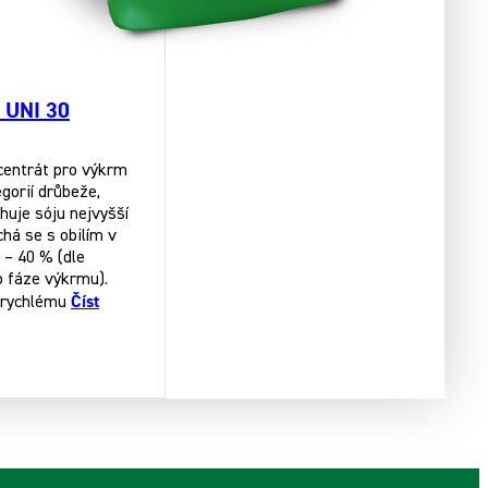
 UNI 30
centrát pro výkrm
gorií drůbeže,
huje sóju nejvyšší
chá se s obilím v
– 40 % (dle
 fáze výkrmu).
Číst
k rychlému