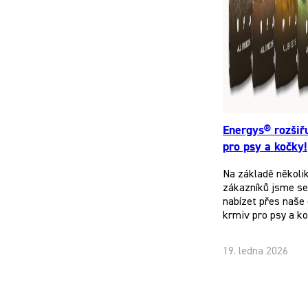
Energys® rozšiř
pro psy a kočky!
Na základě několi
zákazníků jsme se 
nabízet přes naše 
krmiv pro psy a k
19. ledna 2026