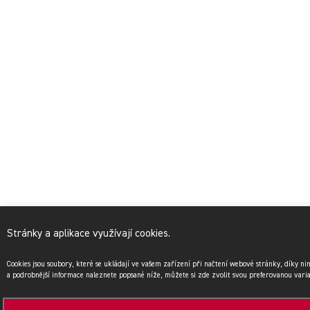
Stránky a aplikace využívají cookies.
Cookies jsou soubory, které se ukládají ve vašem zařízení při načtení webové stránky, díky n
a podrobnější informace naleznete popsané níže, můžete si zde zvolit svou preferovanou vari