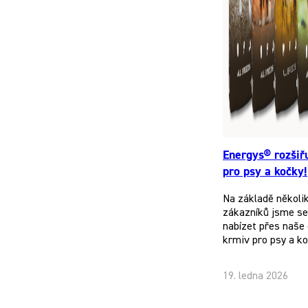
Energys® rozšiř
pro psy a kočky!
Na základě několi
zákazníků jsme se 
nabízet přes naše 
krmiv pro psy a k
19. ledna 2026