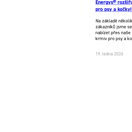
Energys® rozšiř
pro psy a kočky!
Na základě několi
zákazníků jsme se 
nabízet přes naše 
krmiv pro psy a k
19. ledna 2026