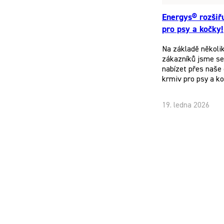
Energys® rozšiř
pro psy a kočky!
Na základě několi
zákazníků jsme se 
nabízet přes naše 
krmiv pro psy a k
19. ledna 2026