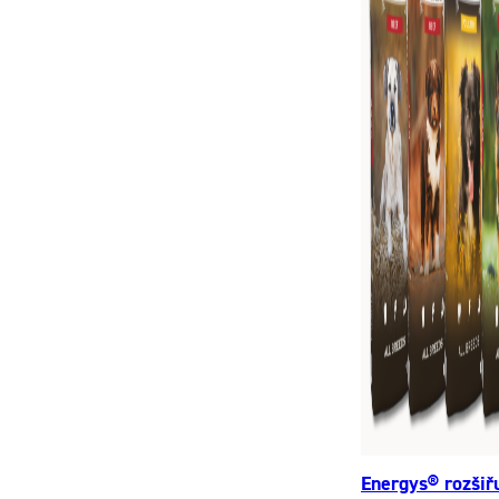
Energys® rozšiř