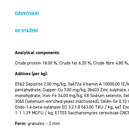
DÁVKOVÁNÍ
KE STAŽENÍ
Analytical components:
Crude protein 18.00 %, Crude fat 6.20 %, Crude fibre 4.80 
Aditives (per kg):
E562 Sepiolite 2.00 mg/kg, 3a672a Vitamin A 10000.00 IE/k
pentahydrate, Cupper-Cu 7.00 mg/kg, 3b603 Zinc sulphate
monohydrate, Iron-Fe 34.00 mg/kg, E8 Sodium selenite, S
3060 (selenium-enriched yeast inactivated), Selén-Se 0.10 
Endo-1,4-beta-xylanase EC 3.2.1.8 563.00 TXU / kg, 4a7 End
1: 1 1.29 MCFU / kg, E1703 Saccharomyces cerevisiae CNC
Form:
granules – 2 mm