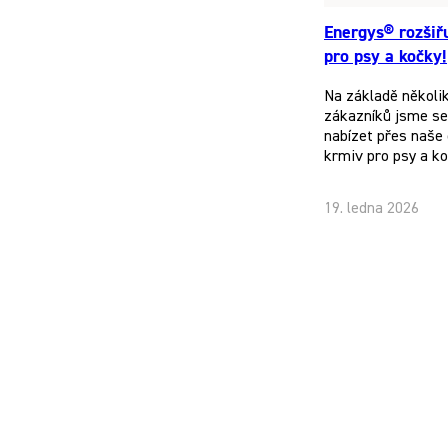
Energys® rozšiř
pro psy a kočky!
Na základě několi
zákazníků jsme se 
nabízet přes naše 
krmiv pro psy a k
19. ledna 2026