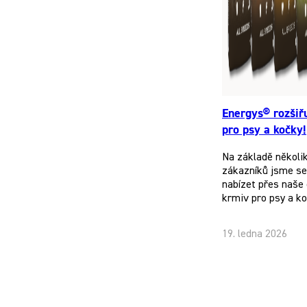
Energys® rozšiř
pro psy a kočky!
Na základě několi
zákazníků jsme se 
nabízet přes naše 
krmiv pro psy a k
19. ledna 2026