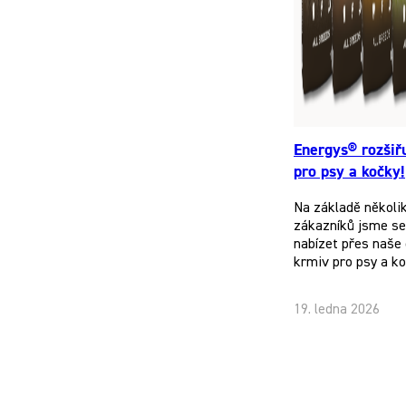
Energys® rozšiř
pro psy a kočky!
Na základě několi
zákazníků jsme se 
nabízet přes naše 
krmiv pro psy a k
19. ledna 2026