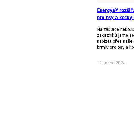
Energys® rozšiř
pro psy a kočky!
Na základě několi
zákazníků jsme se 
nabízet přes naše 
krmiv pro psy a k
19. ledna 2026