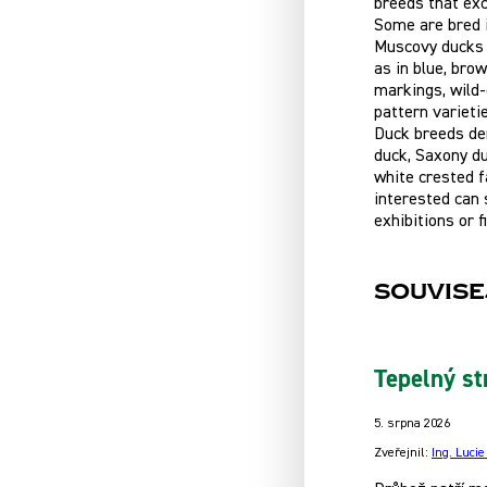
breeds that exc
Some are bred i
Muscovy ducks a
as in blue, brow
markings, wild-
pattern varietie
Duck breeds der
duck, Saxony du
white crested f
interested can 
exhibitions or f
Souvise
Tepelný st
5. srpna 2026
Zveřejnil:
Ing. Luci