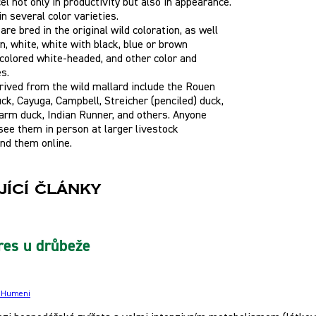
el not only in productivity but also in appearance.
n several color varieties.
re bred in the original wild coloration, as well
n, white, white with black, blue or brown
colored white-headed, and other color and
s.
ived from the wild mallard include the Rouen
ck, Cayuga, Campbell, Streicher (penciled) duck,
arm duck, Indian Runner, and others. Anyone
see them in person at larger livestock
ind them online.
jící články
res u drůbeže
e Humeni