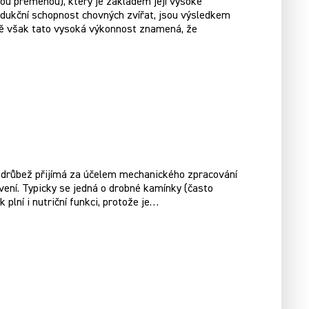
u přeměnou), který je základem její vysoké
rodukční schopnost chovných zvířat, jsou výsledkem
ně však tato vysoká výkonnost znamená, že
ý drůbež přijímá za účelem mechanického zpracování
vení. Typicky se jedná o drobné kamínky (často
plní i nutriční funkci, protože je…