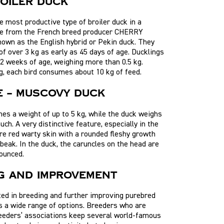
ROILER DUCK
he most productive type of broiler duck in a
ne from the French breed producer CHERRY
own as the English hybrid or Pekin duck. They
of over 3 kg as early as 45 days of age. Ducklings
 2 weeks of age, weighing more than 0.5 kg.
g, each bird consumes about 10 kg of feed.
E – MUSCOVY DUCK
es a weight of up to 5 kg, while the duck weighs
ch. A very distinctive feature, especially in the
are red warty skin with a rounded fleshy growth
beak. In the duck, the caruncles on the head are
ounced.
G AND IMPROVEMENT
ed in breeding and further improving purebred
s a wide range of options. Breeders who are
eders’ associations keep several world-famous