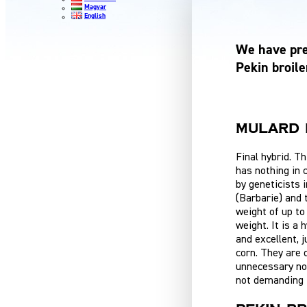
Magyar
English
We have prep
Pekin broil
MULARD 
Final hybrid. Th
has nothing in
by geneticists 
(Barbarie) and 
weight of up to 
weight. It is a 
and excellent, 
corn. They are 
unnecessary noi
not demanding 