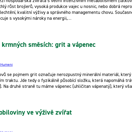
ezi hospodářská zvířata s velmi intenzivním metabolismem (látkovo
chlý růst brojlerů, vysoká produkce vajec u nosnic, nebo dobrá rep
lechtění, kvalitní výživy a správného managementu chovu. Součas
cuje s vysokými nároky na energii,…
 krmných směsích: grit a vápenec
e Humeni
ovů se pojmem grit označuje nerozpustný minerální materiál, kter
ím traktu. Jde tedy o fyzikálně působící složku, která napomáhá trá
). Na druhé straně tu máme vápenec (uhličitan vápenatý), který však 
obiloviny ve výživě zvířat