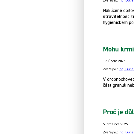
Zveřejnil:
Ing. Luci
Naklíčené obilo
stravitelnost ž
hygienickém pou
Mohu krmi
19. února 2026
Zveřejnil:
Ing. Luci
V drobnochovec
část granulí ne
Proč je dů
5. prosince 2025
Zveřejnil:
Ing. Luci