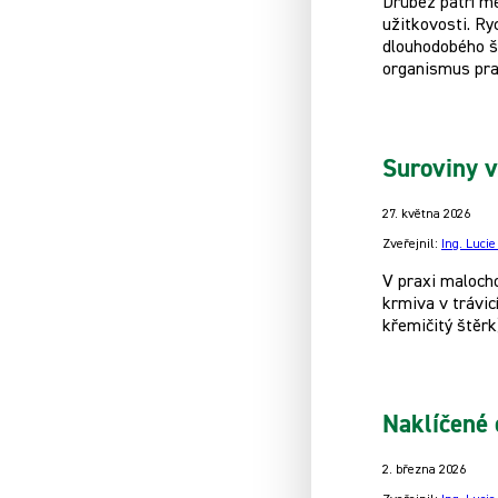
Drůbež patří m
užitkovosti. Ry
dlouhodobého š
organismus pra
Suroviny v
27. května 2026
Zveřejnil:
Ing. Luci
V praxi maloch
krmiva v trávic
křemičitý štěrk
Naklíčené 
2. března 2026