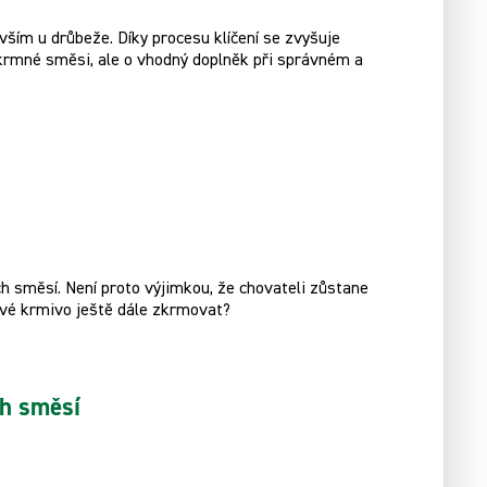
ším u drůbeže. Díky procesu klíčení se zvyšuje
í krmné směsi, ale o vhodný doplněk při správném a
 směsí. Není proto výjimkou, že chovateli zůstane
kové krmivo ještě dále zkrmovat?
ch směsí