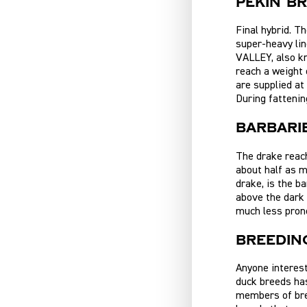
PEKIN B
Final hybrid. T
super-heavy li
VALLEY, also kn
reach a weight 
are supplied at
During fattenin
BARBARI
The drake reach
about half as mu
drake, is the b
above the dark 
much less pron
BREEDIN
Anyone interest
duck breeds ha
members of bre