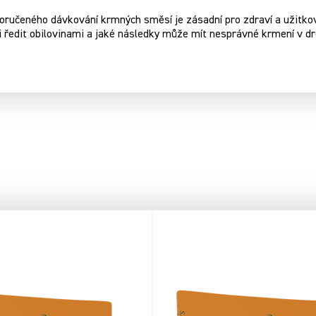
ručeného dávkování krmných směsí je zásadní pro zdraví a užitkovos
i ředit obilovinami a jaké následky může mít nesprávné krmení v d