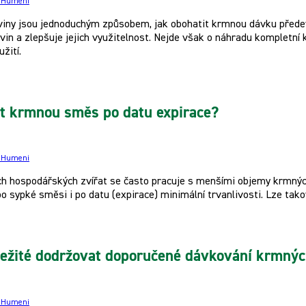
e Humeni
viny jsou jednoduchým způsobem, jak obohatit krmnou dávku předev
ivin a zlepšuje jejich využitelnost. Nejde však o náhradu kompletn
žití.
t krmnou směs po datu expirace?
e Humeni
h hospodářských zvířat se často pracuje s menšími objemy krmných
bo sypké směsi i po datu (expirace) minimální trvanlivosti. Lze ta
ležité dodržovat doporučené dávkování krmný
e Humeni