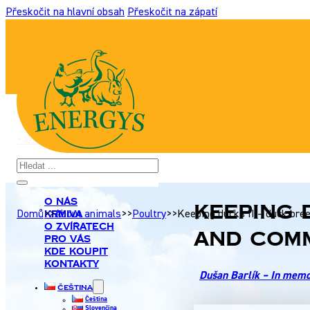
Přeskočit na hlavní obsah
Přeskočit na zápatí
+420 517 307 701
|
info@energyshobby.cz
Hledat
O nás
Keeping 
Krmiva
Domů
>>
About animals
>>
Poultry
>>
Keeping ducks II – duck bre
O zvířatech
and comm
Pro Vás
Kde koupit
Kontakty
Dušan Barlík – In mem
Čeština
Čeština
Slovenčina