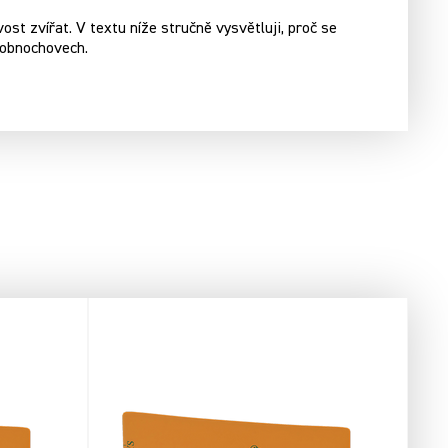
t zvířat. V textu níže stručně vysvětluji, proč se
robnochovech.