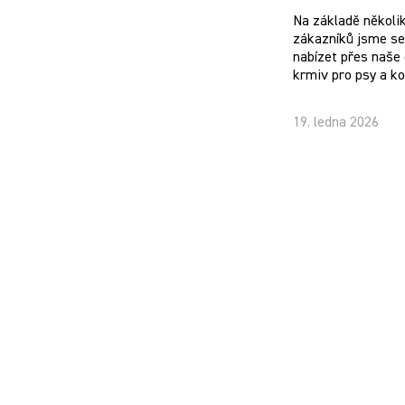
Na základě několi
zákazníků jsme se 
nabízet přes naše 
krmiv pro psy a k
19. ledna 2026