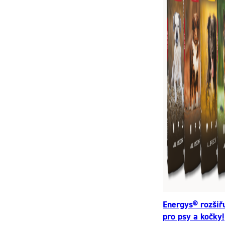
Energys® rozšiř
pro psy a kočky!