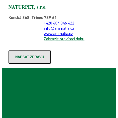
NATURPET, s.r.o.
Konská 348, Třinec 739 61
+420 604 846 422
info@animalia.cz
www.animalia.cz
Zobrazit otevírací dobu
NAPSAT ZPRÁVU