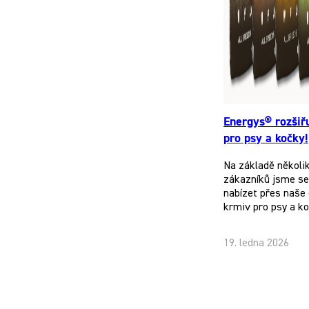
Energys® rozšiř
pro psy a kočky!
Na základě několi
zákazníků jsme se 
nabízet přes naše 
krmiv pro psy a k
19. ledna 2026